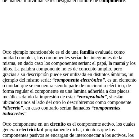
de manera individual se les designa el nombre de
componente
.
Otro ejemplo mencionable es el de una
familia
evaluada como
unidad completa, los componentes serían los integrantes de la
misma, en dado caso los componentes serian: el papá, la mamá y los
hijos. La palabra componente no es de concepto amplio, pero
gracias a su descripción puede ser utilizada en distintos ámbitos, un
ejemplo del mismo seria:
“componente electrónico”
, es un elemento
o unidad que se encuentra siendo parte de un circuito eléctrico, de
forma regular el componente es una lámina adherida a dos placas
metálicas dando la impresión de estar
“encapsulado”
, si están
ubicados unos al lado del otro lo describiremos como componente
“discreto”
, en caso contrario serian llamados
“componentes
indiscretos”
.
Otro componente en un
circuito
es el componente activo, los cuales
generan
electricidad
propiamente dicha, mientras que los
componentes pasivos se encargan de interconectar a los activos, los