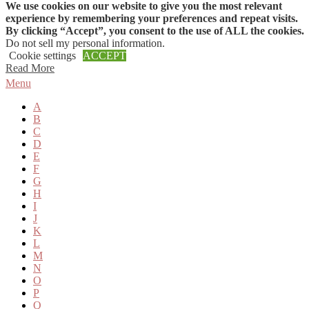
We use cookies on our website to give you the most relevant
Skip to content
experience by remembering your preferences and repeat visits.
By clicking “Accept”, you consent to the use of ALL the cookies.
Do not sell my personal information
.
Cookie settings
ACCEPT
Read More
Menu
A
B
C
D
E
F
G
H
I
J
K
L
M
N
O
P
Q