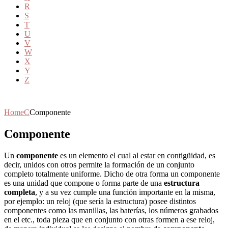
R
S
T
U
V
W
X
Y
Z
Home
C
Componente
Componente
Un
componente
es un elemento el cual al estar en contigüidad, es
decir, unidos con otros permite la formación de un conjunto
completo totalmente uniforme. Dicho de otra forma un componente
es una unidad que compone o forma parte de una
estructura
completa
, y a su vez cumple una función importante en la misma,
por ejemplo: un reloj (que sería la estructura) posee distintos
componentes como las manillas, las baterías, los números grabados
en el etc., toda pieza que en conjunto con otras formen a ese reloj,