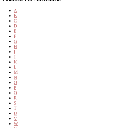
A
B
C
D
E
F
G
H
I
J
K
L
M
N
O
P
Q
R
S
T
U
V
W