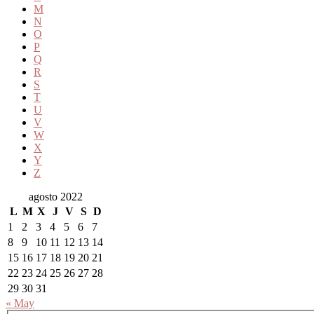
M
N
O
P
Q
R
S
T
U
V
W
X
Y
Z
agosto 2022
L
M
X
J
V
S
D
1
2
3
4
5
6
7
8
9
10
11
12
13
14
15
16
17
18
19
20
21
22
23
24
25
26
27
28
29
30
31
« May