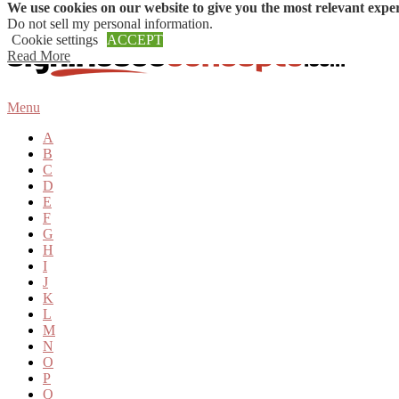
We use cookies on our website to give you the most relevant expe
Skip to content
Do not sell my personal information
.
Cookie settings
ACCEPT
Read More
Menu
A
B
C
D
E
F
G
H
I
J
K
L
M
N
O
P
Q