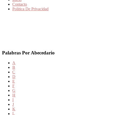
Contacto
Politica De Privacidad
Palabras Por Abecedario
A
B
C
D
E
F
G
H
I
J
K
L