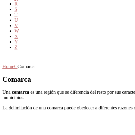
R
S
T
U
V
W
X
Y
Z
Home
C
Comarca
Comarca
Una
comarca
es una región que se diferencia del resto por sus caracte
municipios.
La delimitación de una comarca puede obedecer a diferentes razones e i