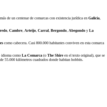
 más de un centenar de comarcas con existencia jurídica en
Galicia
,
eredo
,
Cambre
,
Arteijo
,
Carral
,
Bergondo
,
Abegondo
y
La
es
como cabecera. Casi 800.000 habitantes conviven en esta comarca
tro idioma como
La Comarca
(o
The Shire
en el texto original), que se
e de 55.000 kilómetros cuadrados donde habitan hobbits.