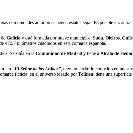
unas comunidades autónomas tienen estatus legal. Es posible encontrar
e de
Galicia
y está formada por nueve municipios:
Sada
,
Oleiros
,
Cull
 de 470,7 kilómetros cuadrados en esta comarca española.
dica. Se sitúa en la
Comunidad de Madrid
y tiene a
Alcalá de Henar
ien
, en
“El Señor de los Anillos”
, creó un territorio conocido en nues
comarca ficticia, en el universo ideado por
Tolkien
, tiene una superfici