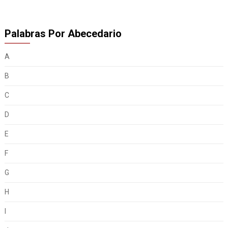
Palabras Por Abecedario
A
B
C
D
E
F
G
H
I