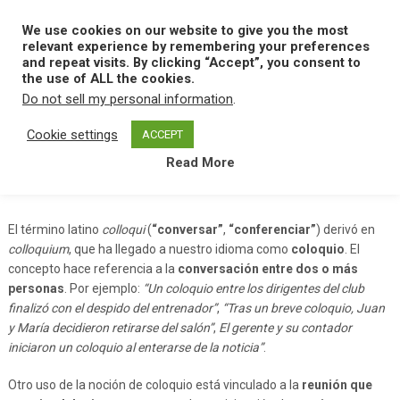
Skip
to
We use cookies on our website to give you the most
MENU
content
relevant experience by remembering your preferences
and repeat visits. By clicking “Accept”, you consent to
the use of ALL the cookies.
Do not sell my personal information
.
Home
C
Coloquio
Cookie settings
ACCEPT
Read More
Coloquio
El término latino
colloqui
(
“conversar”
,
“conferenciar”
) derivó en
colloquium
, que ha llegado a nuestro idioma como
coloquio
. El
concepto hace referencia a la
conversación entre dos o más
personas
. Por ejemplo:
“Un coloquio entre los dirigentes del club
finalizó con el despido del entrenador”
,
“Tras un breve coloquio, Juan
y María decidieron retirarse del salón”
,
El gerente y su contador
iniciaron un coloquio al enterarse de la noticia”
.
Otro uso de la noción de coloquio está vinculado a la
reunión que