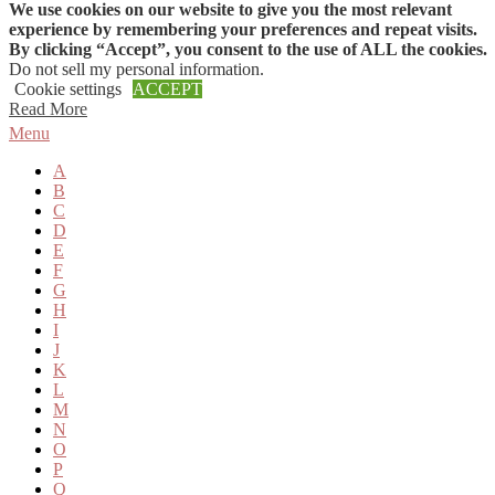
We use cookies on our website to give you the most relevant
Skip to content
experience by remembering your preferences and repeat visits.
By clicking “Accept”, you consent to the use of ALL the cookies.
Do not sell my personal information
.
Cookie settings
ACCEPT
Read More
Menu
A
B
C
D
E
F
G
H
I
J
K
L
M
N
O
P
Q