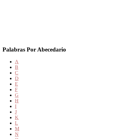
Palabras Por Abecedario
A
B
C
D
E
F
G
H
I
J
K
L
M
N