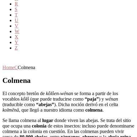
R
S
T
U
V
W
X
Y
Z
Home
C
Colmena
Colmena
El concepto bretón de
kôlôen-wénan
se forma a partir de los
vocablos
kôlô
(que puede traducirse como
“paja”
) y
wénan
(traducible como
“abejas”
). Dicha noción derivó en el celta
kolmēnā
, que llegó a nuestro idioma como
colmena
.
Se llama colmena al
lugar
donde viven las abejas. Se trata del sitio
que ocupa una
colonia
de estos insectos: incluso puede denominarse
colmena a la colonia en cuestión. En las colmenas pueden vivir
cerca de
80.000 abejas
, entre
zánganos
,
obreras
y la
abeja reina
.