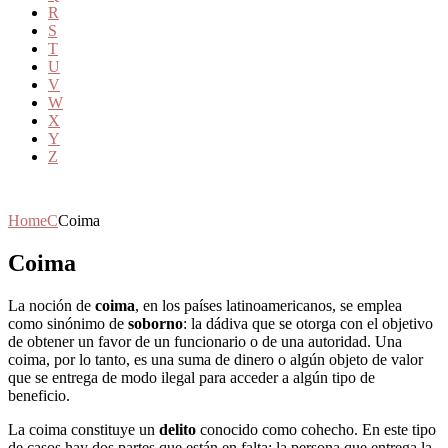
R
S
T
U
V
W
X
Y
Z
Home
C
Coima
Coima
La noción de
coima
, en los países latinoamericanos, se emplea
como sinónimo de
soborno
: la dádiva que se otorga con el objetivo
de obtener un favor de un funcionario o de una autoridad. Una
coima, por lo tanto, es una suma de dinero o algún objeto de valor
que se entrega de modo ilegal para acceder a algún tipo de
beneficio.
La coima constituye un
delito
conocido como cohecho. En este tipo
de casos hay dos partes que están en falta: la persona que entrega la