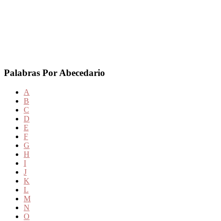
Palabras Por Abecedario
A
B
C
D
E
F
G
H
I
J
K
L
M
N
O