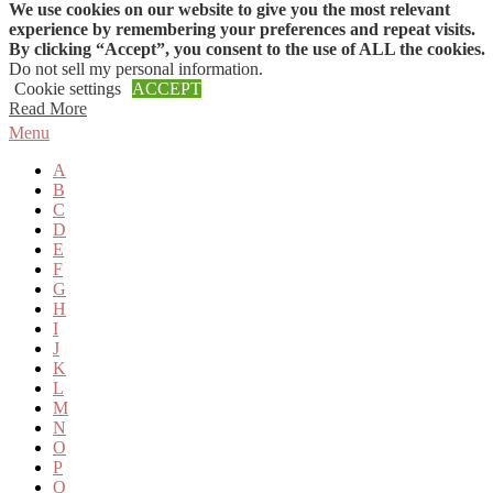
We use cookies on our website to give you the most relevant
Skip to content
experience by remembering your preferences and repeat visits.
By clicking “Accept”, you consent to the use of ALL the cookies.
Do not sell my personal information
.
Cookie settings
ACCEPT
Read More
Menu
A
B
C
D
E
F
G
H
I
J
K
L
M
N
O
P
Q