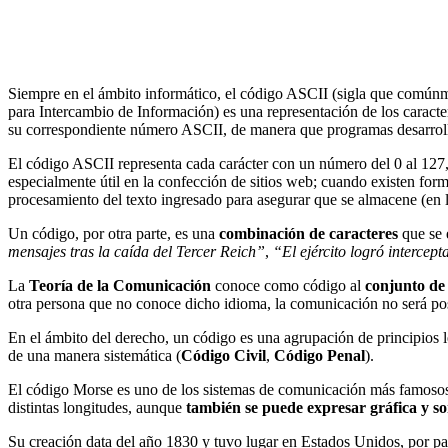
Siempre en el ámbito informático, el código ASCII (sigla que común
para Intercambio de Información) es una representación de los caract
su correspondiente número ASCII, de manera que programas desarrolla
El código ASCII representa cada carácter con un número del 0 al 127, 
especialmente útil en la confección de sitios web; cuando existen formu
procesamiento del texto ingresado para asegurar que se almacene (en la
Un código, por otra parte, es una
combinación de caracteres
que se 
mensajes tras la caída del Tercer Reich”
,
“El ejército logró interce
La
Teoría de la Comunicación
conoce como código al
conjunto de
otra persona que no conoce dicho idioma, la comunicación no será po
En el ámbito del derecho, un código es una agrupación de principios leg
de una manera sistemática (
Código Civil
,
Código Penal
).
El código Morse es uno de los sistemas de comunicación más famosos y
distintas longitudes, aunque
también se puede expresar gráfica y 
Su creación data del año 1830 y tuvo lugar en Estados Unidos, por pa