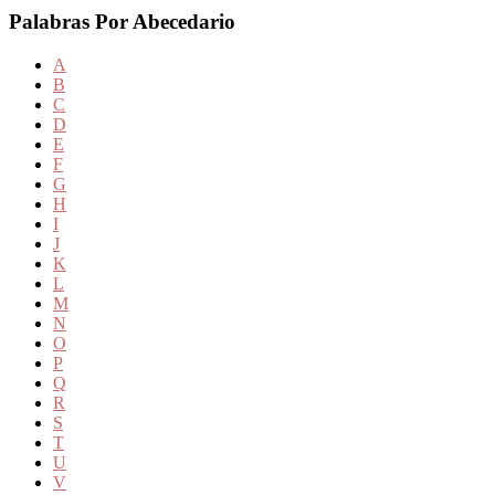
Palabras Por Abecedario
A
B
C
D
E
F
G
H
I
J
K
L
M
N
O
P
Q
R
S
T
U
V