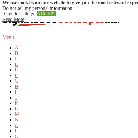
We use cookies on our website to give you the most relevant expe
Skip to content
Do not sell my personal information
.
Cookie settings
ACCEPT
Read More
Menu
A
B
C
D
E
F
G
H
I
J
K
L
M
N
O
P
Q