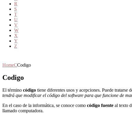
R
S
T
U
V
W
X
Y
Z
Home
C
Codigo
Codigo
El término
código
tiene diferentes usos y acepciones. Puede tratarse 
tendrá que modificar el código del software para que funcione de ma
En el caso de la informática, se conoce como
código fuente
al texto 
llamado computadora.