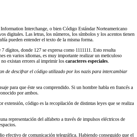
r Information Interchange, o bien Código Estándar Norteamericano
ivos digitales. Las letras, los números, los símbolos y los acentos tienen
ñía pueden entender el texto de la misma forma.
e 7 dígitos, donde 127 se expresa como 1111111. Esto resulta
iones en varios idiomas, es muy importante realizar un meticuloso
 no existan errores al imprimir los
caracteres especiales
.
an de descifrar el código utilizado por los nazis para intercambiar
nsaje para que éste sea comprendido. Si un hombre habla en francés a
 conocido por ambos.
r extensión, código es la recopilación de distintas leyes que se realiza
na representación del alfabeto a través de impulsos eléctricos de
espacios.
dio efectivo de comunicación telegráfica. Habiendo conseguido que el