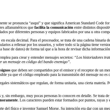
mente se pronuncia “asqui” y que significa American Standard Code fo
eres alfanuméricos que
facilita la comunicación
entre distintos disposit
dos por diferentes personas y equipos fabricados por una u otra compa
en escala decimal. Para el procesador, se trata de una cadena binaria d
larios a rellenar por los usuarios, y sobre todo si la página tiene vers
 base de datos) de forma tal que a la hora de revisar dicha información
emplea para crear y entender mensajes secretos:
“Los historiadores trat
ptar un mensaje en código del bando enemigo”
.
 signos
que deben ser compartidos por el emisor y el receptor de un me
sible ya que el código empleado para la transmisión del mensaje no es
ales sistemáticos que regulan, de forma unitaria, una cierta materia. Po
, sin embargo, muy pocas personas lo conocen en detalle. Se trata de u
sonoramente
. Los caracteres pueden estar formados por puntos, rayas y 
rte del físico e inventor Samuel Morse. Su intención era dar con un me