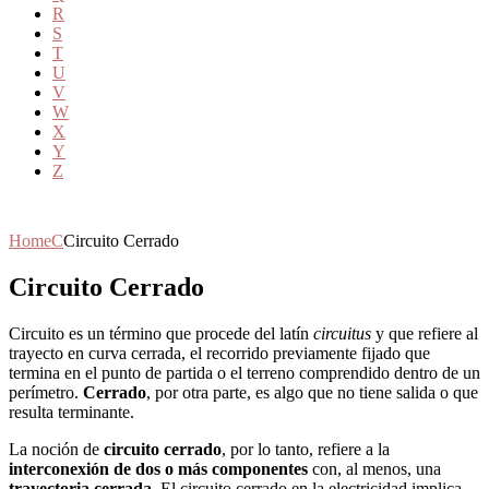
R
S
T
U
V
W
X
Y
Z
Home
C
Circuito Cerrado
Circuito Cerrado
Circuito es un término que procede del latín
circuitus
y que refiere al
trayecto en curva cerrada, el recorrido previamente fijado que
termina en el punto de partida o el terreno comprendido dentro de un
perímetro.
Cerrado
, por otra parte, es algo que no tiene salida o que
resulta terminante.
La noción de
circuito cerrado
, por lo tanto, refiere a la
interconexión de dos o más componentes
con, al menos, una
trayectoria cerrada
. El circuito cerrado en la electricidad implica