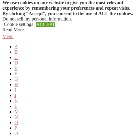
We use cookies on our website to give you the most relevant
Skip to content
experience by remembering your preferences and repeat visits.
By clicking “Accept”, you consent to the use of ALL the cookies.
Do not sell my personal information
.
Cookie settings
ACCEPT
Read More
Menu
A
B
C
D
E
F
G
H
I
J
K
L
M
N
O
P
Q