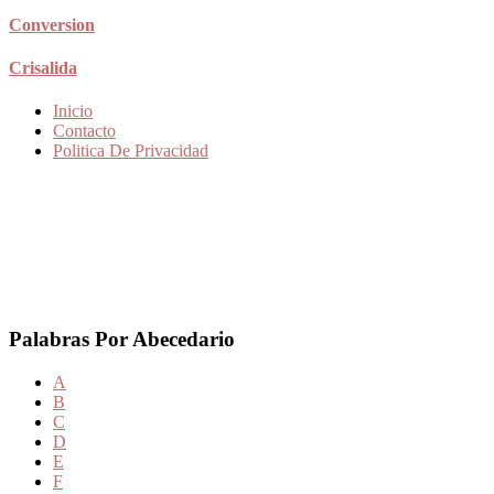
Conversion
Crisalida
Inicio
Contacto
Politica De Privacidad
Palabras Por Abecedario
A
B
C
D
E
F