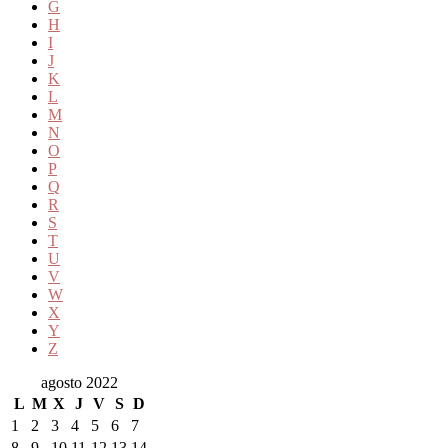
G
H
I
J
K
L
M
N
O
P
Q
R
S
T
U
V
W
X
Y
Z
agosto 2022
L
M
X
J
V
S
D
1
2
3
4
5
6
7
8
9
10
11
12
13
14