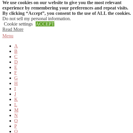
We use cookies on our website to give you the most relevant
Skip to content
experience by remembering your preferences and repeat visits.
By clicking “Accept”, you consent to the use of ALL the cookies.
Do not sell my personal information
.
Cookie settings
ACCEPT
Read More
Menu
A
B
C
D
E
F
G
H
I
J
K
L
M
N
O
P
Q