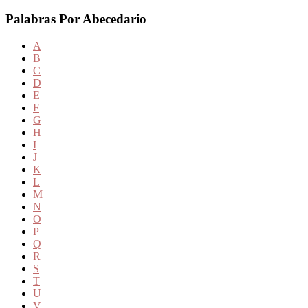
Palabras Por Abecedario
A
B
C
D
E
F
G
H
I
J
K
L
M
N
O
P
Q
R
S
T
U
V