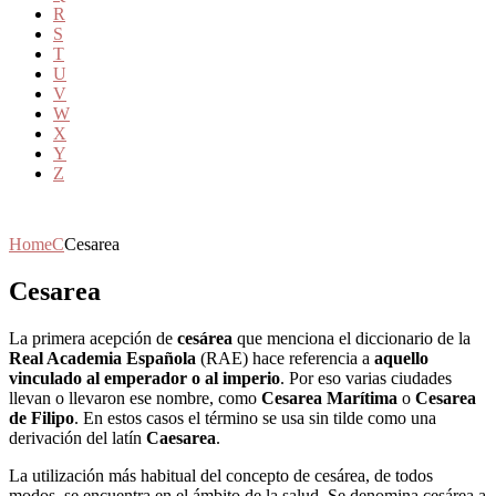
R
S
T
U
V
W
X
Y
Z
Home
C
Cesarea
Cesarea
La primera acepción de
cesárea
que menciona el diccionario de la
Real Academia Española
(RAE) hace referencia a
aquello
vinculado al emperador o al imperio
. Por eso varias ciudades
llevan o llevaron ese nombre, como
Cesarea Marítima
o
Cesarea
de Filipo
. En estos casos el término se usa sin tilde como una
derivación del latín
Caesarea
.
La utilización más habitual del concepto de cesárea, de todos
modos, se encuentra en el ámbito de la salud. Se denomina cesárea a