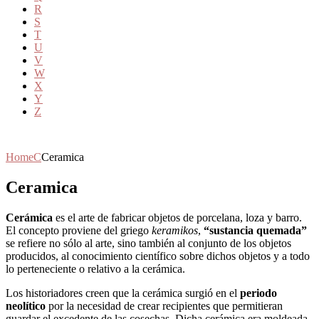
R
S
T
U
V
W
X
Y
Z
Home
C
Ceramica
Ceramica
Cerámica
es el arte de fabricar objetos de porcelana, loza y barro.
El concepto proviene del griego
keramikos
,
“sustancia quemada”
se refiere no sólo al arte, sino también al conjunto de los objetos
producidos, al conocimiento científico sobre dichos objetos y a todo
lo perteneciente o relativo a la cerámica.
Los historiadores creen que la cerámica surgió en el
periodo
neolítico
por la necesidad de crear recipientes que permitieran
guardar el excedente de las cosechas. Dicha cerámica era moldeada