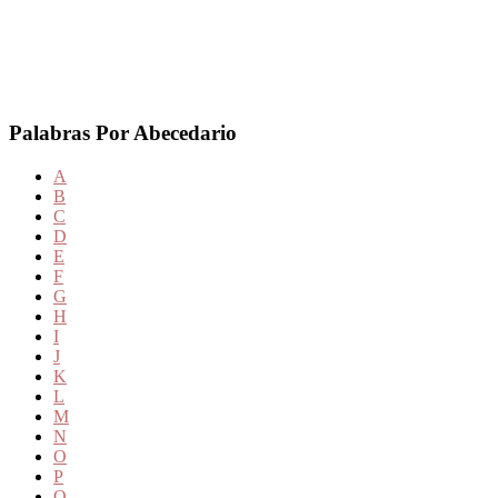
Palabras Por Abecedario
A
B
C
D
E
F
G
H
I
J
K
L
M
N
O
P
Q