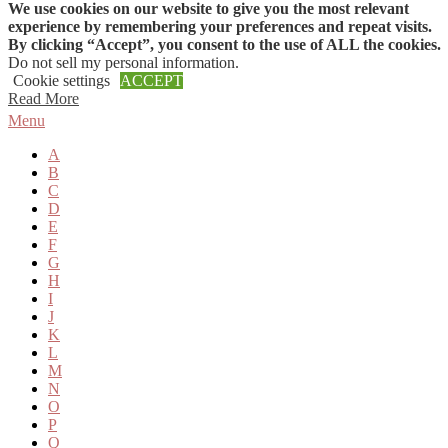
We use cookies on our website to give you the most relevant
Skip to content
experience by remembering your preferences and repeat visits.
By clicking “Accept”, you consent to the use of ALL the cookies.
Do not sell my personal information
.
Cookie settings
ACCEPT
Read More
Menu
A
B
C
D
E
F
G
H
I
J
K
L
M
N
O
P
Q