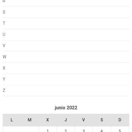
R
S
T
U
V
W
X
Y
Z
junio 2022
L
M
X
J
V
S
D
1
2
3
4
5