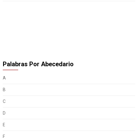
Palabras Por Abecedario
A
B
C
D
E
F