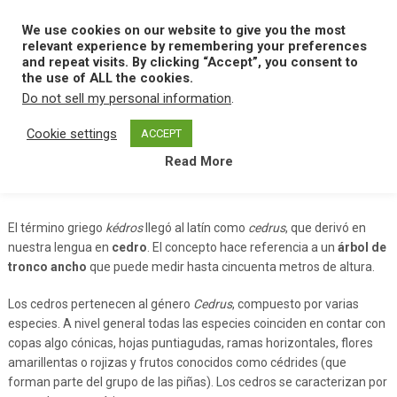
Skip
to
We use cookies on our website to give you the most
MENU
content
relevant experience by remembering your preferences
and repeat visits. By clicking “Accept”, you consent to
the use of ALL the cookies.
Do not sell my personal information
.
Home
C
Cedro
Cookie settings
ACCEPT
Read More
Cedro
El término griego
kédros
llegó al latín como
cedrus
, que derivó en
nuestra lengua en
cedro
. El concepto hace referencia a un
árbol de
tronco ancho
que puede medir hasta cincuenta metros de altura.
Los cedros pertenecen al género
Cedrus
, compuesto por varias
especies. A nivel general todas las especies coinciden en contar con
copas algo cónicas, hojas puntiagudas, ramas horizontales, flores
amarillentas o rojizas y frutos conocidos como cédrides (que
forman parte del grupo de las piñas). Los cedros se caracterizan por