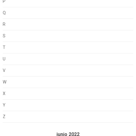
P
Q
R
S
T
U
V
W
X
Y
Z
junio 2022