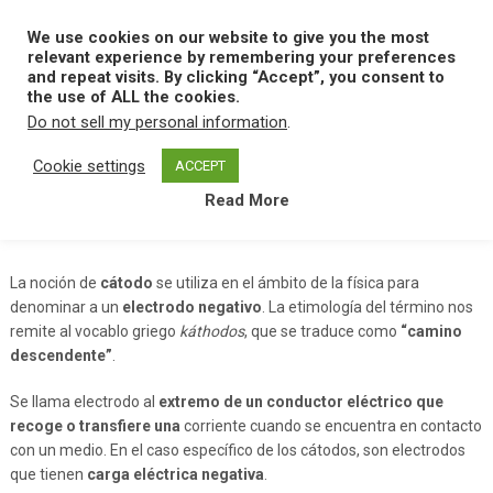
Skip
to
We use cookies on our website to give you the most
MENU
content
relevant experience by remembering your preferences
and repeat visits. By clicking “Accept”, you consent to
the use of ALL the cookies.
Do not sell my personal information
.
Home
C
Catodo
Cookie settings
ACCEPT
Read More
Catodo
La noción de
cátodo
se utiliza en el ámbito de la física para
denominar a un
electrodo negativo
. La etimología del término nos
remite al vocablo griego
káthodos
, que se traduce como
“camino
descendente”
.
Se llama electrodo al
extremo de un conductor eléctrico que
recoge o transfiere una
corriente cuando se encuentra en contacto
con un medio. En el caso específico de los cátodos, son electrodos
que tienen
carga eléctrica negativa
.