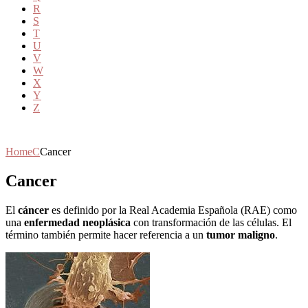
R
S
T
U
V
W
X
Y
Z
Home
C
Cancer
Cancer
El
cáncer
es definido por la Real Academia Española (RAE) como
una
enfermedad neoplásica
con transformación de las células. El
término también permite hacer referencia a un
tumor maligno
.