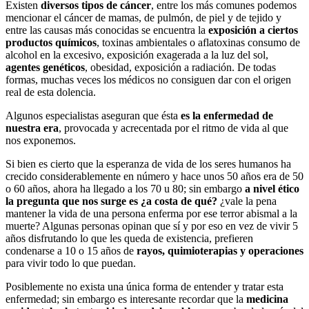
Existen
diversos tipos de cáncer
, entre los más comunes podemos
mencionar el cáncer de mamas, de pulmón, de piel y de tejido y
entre las causas más conocidas se encuentra la
exposición a ciertos
productos químicos
, toxinas ambientales o aflatoxinas consumo de
alcohol en la excesivo, exposición exagerada a la luz del sol,
agentes genéticos
, obesidad, exposición a radiación. De todas
formas, muchas veces los médicos no consiguen dar con el origen
real de esta dolencia.
Algunos especialistas aseguran que ésta
es la enfermedad de
nuestra era
, provocada y acrecentada por el ritmo de vida al que
nos exponemos.
Si bien es cierto que la esperanza de vida de los seres humanos ha
crecido considerablemente en número y hace unos 50 años era de 50
o 60 años, ahora ha llegado a los 70 u 80; sin embargo
a nivel ético
la pregunta que nos surge es ¿a costa de qué?
¿vale la pena
mantener la vida de una persona enferma por ese terror abismal a la
muerte? Algunas personas opinan que sí y por eso en vez de vivir 5
años disfrutando lo que les queda de existencia, prefieren
condenarse a 10 o 15 años de
rayos, quimioterapias y operaciones
para vivir todo lo que puedan.
Posiblemente no exista una única forma de entender y tratar esta
enfermedad; sin embargo es interesante recordar que la
medicina