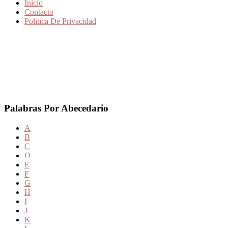
Inicio
Contacto
Politica De Privacidad
Palabras Por Abecedario
A
B
C
D
E
F
G
H
I
J
K