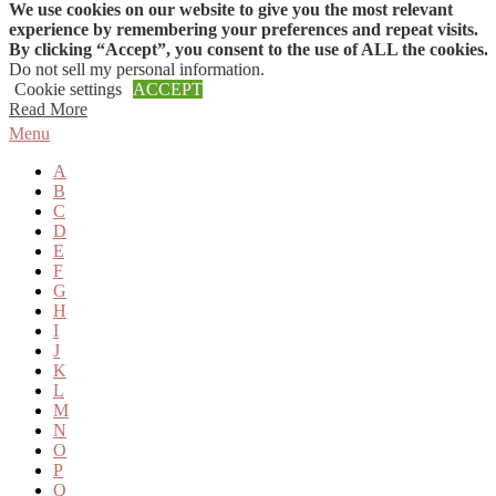
We use cookies on our website to give you the most relevant
Skip to content
experience by remembering your preferences and repeat visits.
By clicking “Accept”, you consent to the use of ALL the cookies.
Do not sell my personal information
.
Cookie settings
ACCEPT
Read More
Menu
A
B
C
D
E
F
G
H
I
J
K
L
M
N
O
P
Q