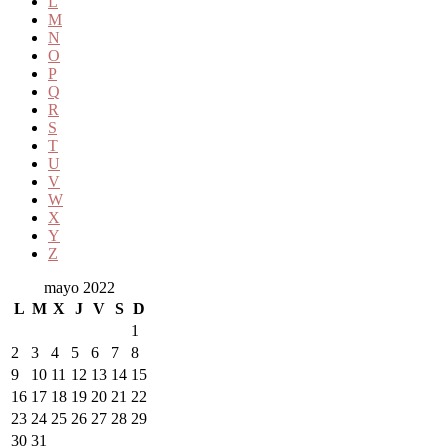
L
M
N
O
P
Q
R
S
T
U
V
W
X
Y
Z
mayo 2022
L
M
X
J
V
S
D
1
2
3
4
5
6
7
8
9
10
11
12
13
14
15
16
17
18
19
20
21
22
23
24
25
26
27
28
29
30
31