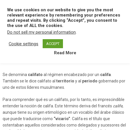
Skip
to
We use cookies on our website to give you the most
MENU
content
relevant experience by remembering your preferences
and repeat visits. By clicking “Accept”, you consent to
the use of ALL the cookies.
Do not sell my personal information
.
Home
C
Califato
Cookie settings
ACCEPT
Read More
Califato
Se denomina
califato
al régimen encabezado por un
califa
.
También se le dice califato al
territorio
y al
periodo
gobernado por
uno de estos líderes musulmanes.
Para comprender qué es un califato, por lo tanto, es imprescindible
entender la noción de califa. Este término deriva del francés
calife
,
aunque tiene su origen etimológico en un vocablo del árabe clásico
que puede traducirse como
“vicario”
. Califa es el título que
ostentaban aquellos considerados como delegados y sucesores del