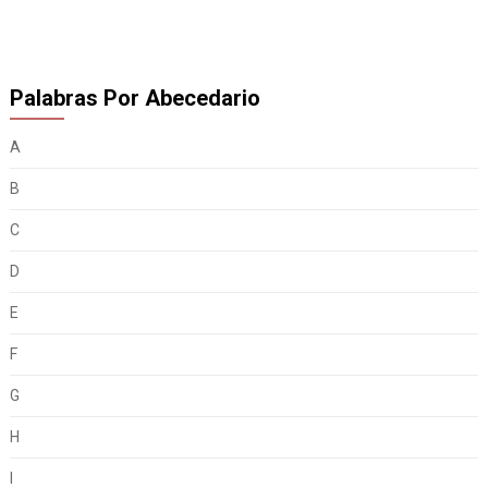
Palabras Por Abecedario
A
B
C
D
E
F
G
H
I