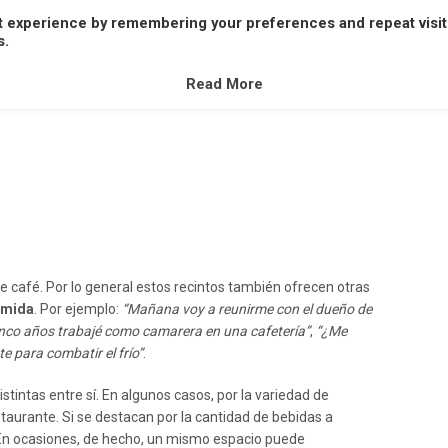
t experience by remembering your preferences and repeat visit
A
B
C
D
E
F
G
H
I
J
K
L
M
s.
V
W
X
Y
Z
Read More
e café. Por lo general estos recintos también ofrecen otras
mida
. Por ejemplo:
“Mañana voy a reunirme con el dueño de
inco años trabajé como camarera en una cafetería”
,
“¿Me
e para combatir el frío”
.
stintas entre sí. En algunos casos, por la variedad de
aurante. Si se destacan por la cantidad de bebidas a
 En ocasiones, de hecho, un mismo espacio puede