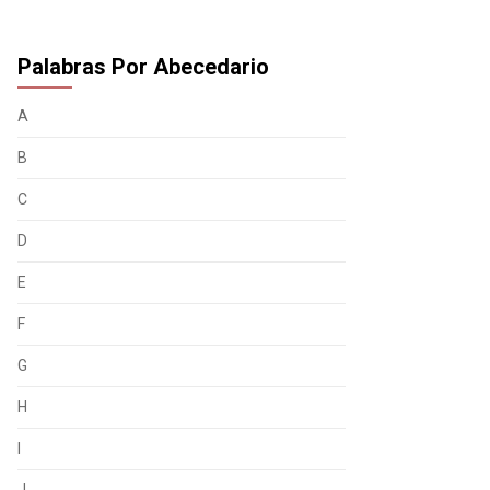
Palabras Por Abecedario
A
B
C
D
E
F
G
H
I