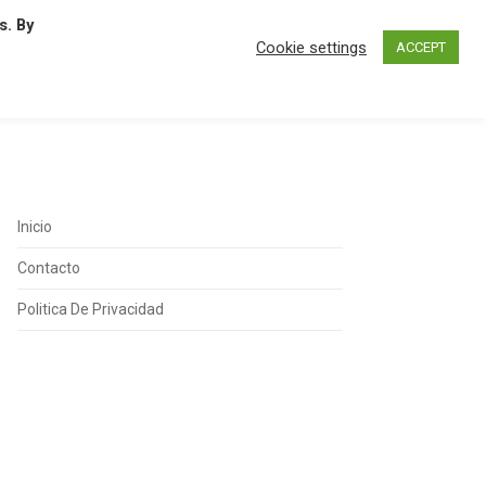
s. By
N
O
P
Q
R
S
T
U
Cookie settings
ACCEPT
Inicio
Contacto
Politica De Privacidad