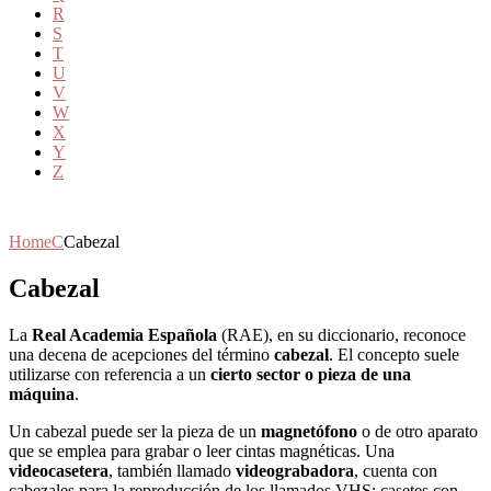
R
S
T
U
V
W
X
Y
Z
Home
C
Cabezal
Cabezal
La
Real Academia Española
(RAE), en su diccionario, reconoce
una decena de acepciones del término
cabezal
. El concepto suele
utilizarse con referencia a un
cierto sector o pieza de una
máquina
.
Un cabezal puede ser la pieza de un
magnetófono
o de otro aparato
que se emplea para grabar o leer cintas magnéticas. Una
videocasetera
, también llamado
videograbadora
, cuenta con
cabezales para la reproducción de los llamados VHS: casetes con