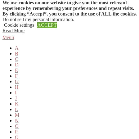
We use cookies on our website to give you the most relevant
Skip to content
experience by remembering your preferences and repeat visits.
By clicking “Accept”, you consent to the use of ALL the cookies.
Do not sell my personal information
.
Cookie settings
ACCEPT
Read More
Menu
A
B
C
D
E
F
G
H
I
J
K
L
M
N
O
P
Q