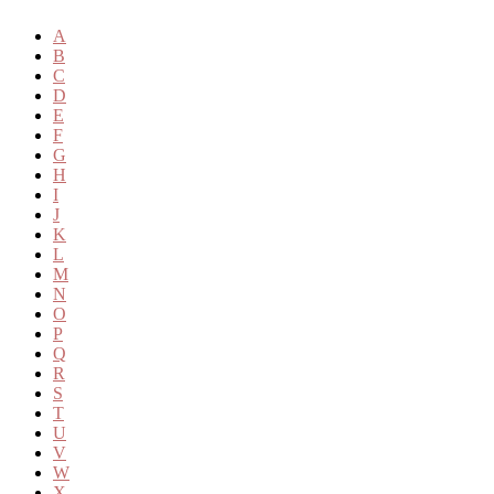
A
B
C
D
E
F
G
H
I
J
K
L
M
N
O
P
Q
R
S
T
U
V
W
X