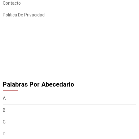
Contacto
Politica De Privacidad
Palabras Por Abecedario
A
B
C
D