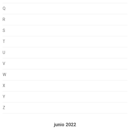
Q
R
S
T
U
V
W
X
Y
Z
junio 2022