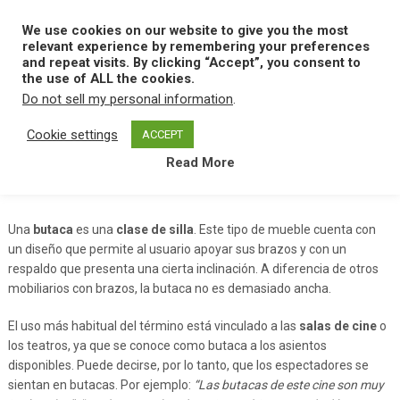
Skip
to
We use cookies on our website to give you the most
MENU
content
relevant experience by remembering your preferences
and repeat visits. By clicking “Accept”, you consent to
the use of ALL the cookies.
Do not sell my personal information
.
Home
B
Butaca
Cookie settings
ACCEPT
Read More
Butaca
Una
butaca
es una
clase de silla
. Este tipo de mueble cuenta con
un diseño que permite al usuario apoyar sus brazos y con un
respaldo que presenta una cierta inclinación. A diferencia de otros
mobiliarios con brazos, la butaca no es demasiado ancha.
El uso más habitual del término está vinculado a las
salas de cine
o
los teatros, ya que se conoce como butaca a los asientos
disponibles. Puede decirse, por lo tanto, que los espectadores se
sientan en butacas. Por ejemplo:
“Las butacas de este cine son muy