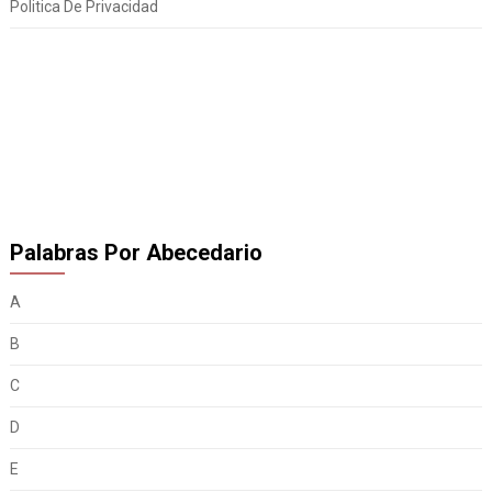
Politica De Privacidad
Palabras Por Abecedario
A
B
C
D
E