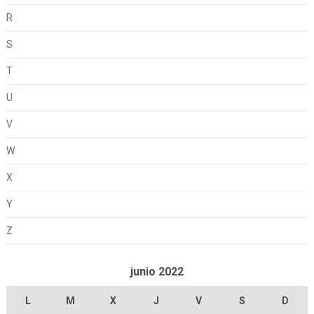
R
S
T
U
V
W
X
Y
Z
junio 2022
L
M
X
J
V
S
D