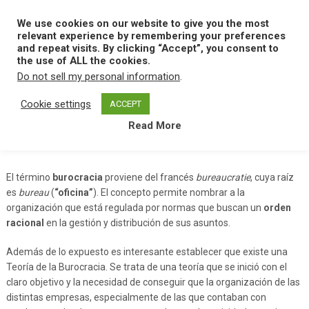
Skip
to
We use cookies on our website to give you the most
MENU
content
relevant experience by remembering your preferences
and repeat visits. By clicking “Accept”, you consent to
the use of ALL the cookies.
Do not sell my personal information
.
Home
B
Burocracia
Cookie settings
ACCEPT
Read More
Burocracia
El término
burocracia
proviene del francés
bureaucratie
, cuya raíz
es
bureau
(
“oficina”
). El concepto permite nombrar a la
organización que está regulada por normas que buscan un
orden
racional
en la gestión y distribución de sus asuntos.
Además de lo expuesto es interesante establecer que existe una
Teoría de la Burocracia. Se trata de una teoría que se inició con el
claro objetivo y la necesidad de conseguir que la organización de las
distintas empresas, especialmente de las que contaban con