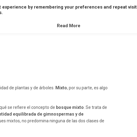
t experience by remembering your preferences and repeat visit
A
B
C
D
E
F
G
H
I
J
K
L
M
s.
V
W
X
Y
Z
Read More
idad de plantas y de árboles.
Mixto
, por su parte, es algo
ué se refiere el concepto de
bosque mixto
. Se trata de
ntidad equilibrada de gimnospermas y de
sques mixtos, no predomina ninguna de las dos clases de