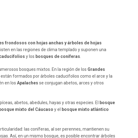
s frondosos con hojas anchas y árboles de hojas
existen en las regiones de clima templado y suponen una
caducifolios
y los
bosques de coníferas
.
merosos bosques mixtos. En la región de los
Grandes
 están formados por árboles caducifolios como el arce y la
én en los
Apalaches
se conjugan abetos, arces y otros
píceas, abetos, abedules, hayas y otras especies. El
bosque
bosque mixto del Cáucaso
y el
bosque mixto atlántico
ticularidad: las coníferas, al ser perennes, mantienen su
 hojas. Así, en un mismo bosque, es posible encontrar árboles