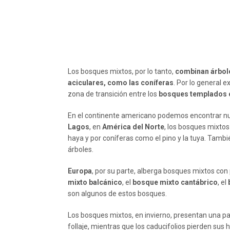
Los bosques mixtos, por lo tanto,
combinan árbole
aciculares, como las coníferas
. Por lo general 
zona de transición entre los
bosques templados 
En el continente americano podemos encontrar nu
Lagos
, en
América del Norte
, los bosques mixtos
haya y por coníferas como el pino y la tuya. Tambi
árboles.
Europa
, por su parte, alberga bosques mixtos con 
mixto balcánico
, el
bosque mixto cantábrico
, el
son algunos de estos bosques.
Los bosques mixtos, en invierno, presentan una par
follaje, mientras que los caducifolios pierden sus