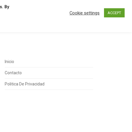
s. By
N
O
P
Q
R
S
T
U
Cookie settings
ACCEPT
Inicio
Contacto
Politica De Privacidad