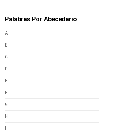
Palabras Por Abecedario
A
B
C
D
E
F
G
H
I