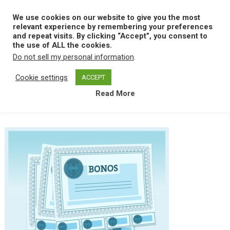
Skip
to
We use cookies on our website to give you the most
MENU
content
relevant experience by remembering your preferences
and repeat visits. By clicking “Accept”, you consent to
the use of ALL the cookies.
Do not sell my personal information
.
Home
B
Bono
Cookie settings
ACCEPT
Read More
Bono