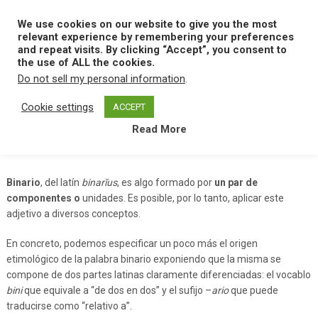
Skip
to
We use cookies on our website to give you the most
MENU
content
relevant experience by remembering your preferences
and repeat visits. By clicking “Accept”, you consent to
the use of ALL the cookies.
Do not sell my personal information
.
Home
B
Binario
Cookie settings
ACCEPT
Read More
Binario
Binario
, del latín
binarĭus
, es algo formado por
un par de
componentes o
unidades. Es posible, por lo tanto, aplicar este
adjetivo a diversos conceptos.
En concreto, podemos especificar un poco más el origen
etimológico de la palabra binario exponiendo que la misma se
compone de dos partes latinas claramente diferenciadas: el vocablo
bini
que equivale a “de dos en dos” y el sufijo –
ario
que puede
traducirse como “relativo a”.