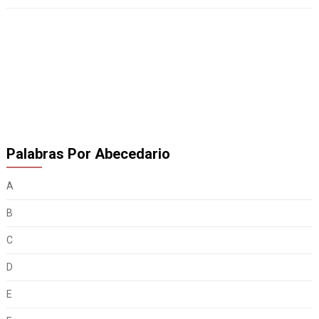
Palabras Por Abecedario
A
B
C
D
E