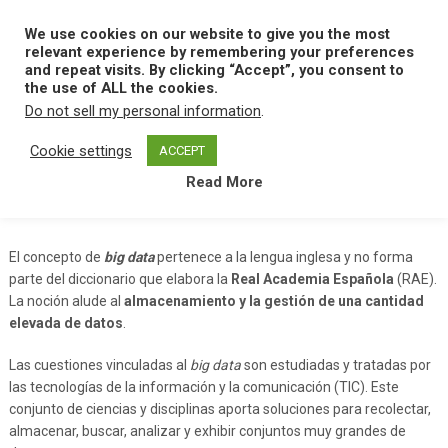
Skip
to
We use cookies on our website to give you the most
MENU
content
relevant experience by remembering your preferences
and repeat visits. By clicking “Accept”, you consent to
the use of ALL the cookies.
Do not sell my personal information
.
Home
B
Big Data
Cookie settings
ACCEPT
Read More
Big Data
El concepto de
big data
pertenece a la lengua inglesa y no forma
parte del diccionario que elabora la
Real Academia Española
(RAE).
La noción alude al
almacenamiento y la gestión de una cantidad
elevada de datos
.
Las cuestiones vinculadas al
big data
son estudiadas y tratadas por
las tecnologías de la información y la comunicación (TIC). Este
conjunto de ciencias y disciplinas aporta soluciones para recolectar,
almacenar, buscar, analizar y exhibir conjuntos muy grandes de