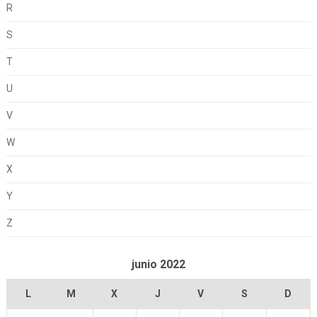
R
S
T
U
V
W
X
Y
Z
junio 2022
L
M
X
J
V
S
D