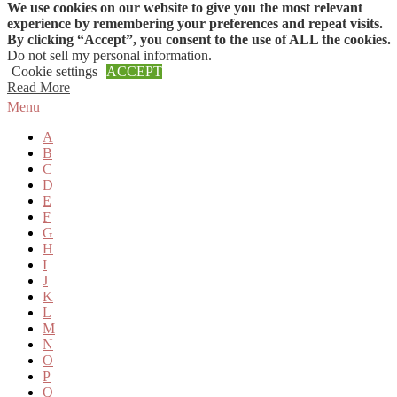
We use cookies on our website to give you the most relevant
Skip to content
experience by remembering your preferences and repeat visits.
By clicking “Accept”, you consent to the use of ALL the cookies.
Do not sell my personal information
.
Cookie settings
ACCEPT
Read More
Menu
A
B
C
D
E
F
G
H
I
J
K
L
M
N
O
P
Q