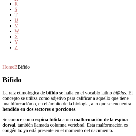
R
S
T
U
V
W
X
Y
Z
Home
B
Bifido
Bifido
La raíz etimológica de
bífido
se halla en el vocablo latino
bifĭdus
. El
concepto se utiliza como adjetivo para calificar a aquello que tiene
una bifurcación o, en el ámbito de la biología, a lo que se encuentra
hendido en dos sectores o porciones
.
Se conoce como
espina bífida
a una
malformación de la espina
dorsal
, también llamada columna vertebral. Esta malformación es
congénita: ya está presente en el momento del nacimiento.