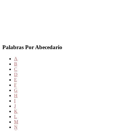
Palabras Por Abecedario
A
B
C
D
E
F
G
H
I
J
K
L
M
N