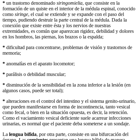
*
un trastorno denominado
siringomielia
, que consiste en la
formación de un quiste en el interior de la médula espinal, conocido
como
siringe
, el cual se extiende y se expande con el paso del
tiempo, pudiendo destruir la parte central de la médula. Dada la
conexión que existe entre ésta y los nervios de nuestras
extremidades, es común que aparezcan rigidez, debilidad y dolores
en los hombros, las piernas, los brazos o la espalda;
*
dificultad para concentrarse, problemas de visión y trastornos de
memoria;
*
anomalías en el aparato locomotor;
*
parálisis o debilidad muscular;
*
disminución de la sensibilidad en la zona inferior a la lesión (en
algunos casos, puede ser total);
*
alteraciones en el control del intestino y el sistema genito-urinario,
que pueden manifestarse en forma de incontinencia, tanto vesical
como fecal, o bien en la situación opuesta, es decir, la retención.
Como el vaciamiento vesical deficiente suele acarrear infecciones
urinarias, es normal que el paciente deba someterse a un sondaje.
La
lengua bífida
, por otra parte, consiste en una bifurcación del
órgano. Las
serpientes
presentan una lengua bífida de manera