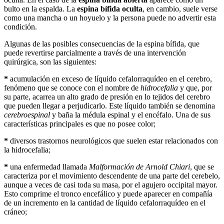
bulto en la espalda. La
espina bífida oculta
, en cambio, suele verse
como una mancha o un hoyuelo y la persona puede no advertir esta
condición.
Algunas de las posibles consecuencias de la espina bífida, que
puede revertirse parcialmente a través de una intervención
quirúrgica, son las siguientes:
*
acumulación en exceso de líquido cefalorraquídeo en el cerebro,
fenómeno que se conoce con el nombre de
hidrocefalia
y que, por
su parte, acarrea un alto grado de presión en lo tejidos del cerebro
que pueden llegar a perjudicarlo. Este líquido también se denomina
cerebroespinal
y baña la médula espinal y el encéfalo. Una de sus
características principales es que no posee color;
*
diversos trastornos neurológicos que suelen estar relacionados con
la hidrocefalia;
*
una enfermedad llamada
Malformación de Arnold Chiari
, que se
caracteriza por el movimiento descendente de una parte del cerebelo,
aunque a veces de casi toda su masa, por el agujero occipital mayor.
Esto comprime el tronco encefálico y puede aparecer en compañía
de un incremento en la cantidad de líquido cefalorraquídeo en el
cráneo;