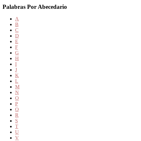
Palabras Por Abecedario
A
B
C
D
E
F
G
H
I
J
K
L
M
N
O
P
Q
R
S
T
U
V