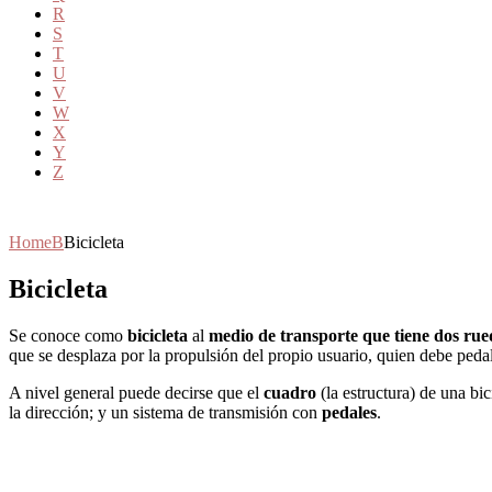
R
S
T
U
V
W
X
Y
Z
Home
B
Bicicleta
Bicicleta
Se conoce como
bicicleta
al
medio de transporte que tiene dos rue
que se desplaza por la propulsión del propio usuario, quien debe pedal
A nivel general puede decirse que el
cuadro
(la estructura) de una bi
la dirección; y un sistema de transmisión con
pedales
.