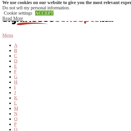
We use cookies on our website to give you the most relevant expe
Skip to content
Do not sell my personal information
.
Cookie settings
ACCEPT
Read More
Menu
A
B
C
D
E
F
G
H
I
J
K
L
M
N
O
P
Q