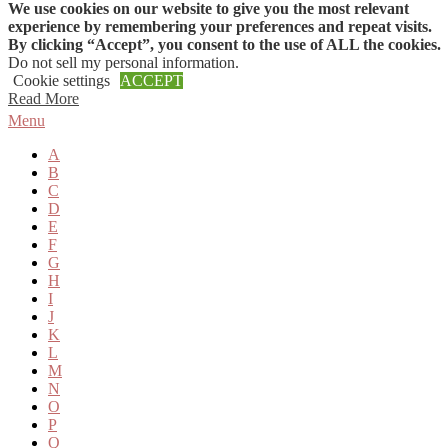
We use cookies on our website to give you the most relevant
Skip to content
experience by remembering your preferences and repeat visits.
By clicking “Accept”, you consent to the use of ALL the cookies.
Do not sell my personal information
.
Cookie settings
ACCEPT
Read More
Menu
A
B
C
D
E
F
G
H
I
J
K
L
M
N
O
P
Q