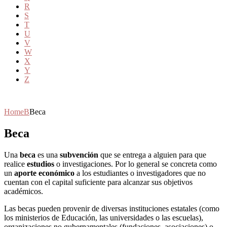
R
S
T
U
V
W
X
Y
Z
Home
B
Beca
Beca
Una
beca
es una
subvención
que se entrega a alguien para que
realice
estudios
o investigaciones. Por lo general se concreta como
un
aporte económico
a los estudiantes o investigadores que no
cuentan con el capital suficiente para alcanzar sus objetivos
académicos.
Las becas pueden provenir de diversas instituciones estatales (como
los ministerios de Educación, las universidades o las escuelas),
organizaciones no gubernamentales (fundaciones, asociaciones) o