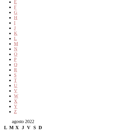
E
F
G
H
I
J
K
L
M
N
O
P
Q
R
S
T
U
V
W
X
Y
Z
agosto 2022
L
M
X
J
V
S
D