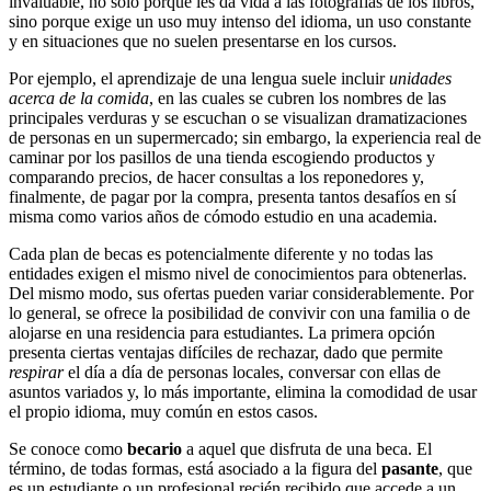
invaluable, no solo porque les da vida a las fotografías de los libros,
sino porque exige un uso muy intenso del idioma, un uso constante
y en situaciones que no suelen presentarse en los cursos.
Por ejemplo, el aprendizaje de una lengua suele incluir
unidades
acerca de la comida
, en las cuales se cubren los nombres de las
principales verduras y se escuchan o se visualizan dramatizaciones
de personas en un supermercado; sin embargo, la experiencia real de
caminar por los pasillos de una tienda escogiendo productos y
comparando precios, de hacer consultas a los reponedores y,
finalmente, de pagar por la compra, presenta tantos desafíos en sí
misma como varios años de cómodo estudio en una academia.
Cada plan de becas es potencialmente diferente y no todas las
entidades exigen el mismo nivel de conocimientos para obtenerlas.
Del mismo modo, sus ofertas pueden variar considerablemente. Por
lo general, se ofrece la posibilidad de convivir con una familia o de
alojarse en una residencia para estudiantes. La primera opción
presenta ciertas ventajas difíciles de rechazar, dado que permite
respirar
el día a día de personas locales, conversar con ellas de
asuntos variados y, lo más importante, elimina la comodidad de usar
el propio idioma, muy común en estos casos.
Se conoce como
becario
a aquel que disfruta de una beca. El
término, de todas formas, está asociado a la figura del
pasante
, que
es un estudiante o un profesional recién recibido que accede a un