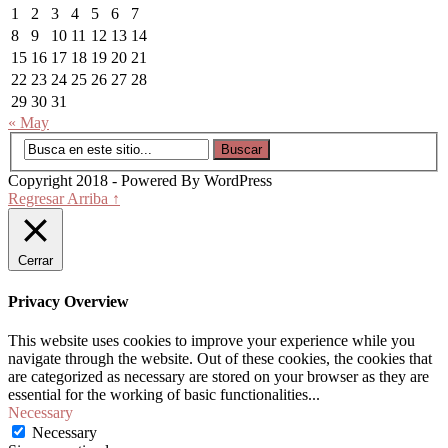
1
2
3
4
5
6
7
8
9
10
11
12
13
14
15
16
17
18
19
20
21
22
23
24
25
26
27
28
29
30
31
« May
Copyright 2018 - Powered By WordPress
Regresar Arriba ↑
Cerrar
Privacy Overview
This website uses cookies to improve your experience while you
navigate through the website. Out of these cookies, the cookies that
are categorized as necessary are stored on your browser as they are
essential for the working of basic functionalities
...
Necessary
Necessary