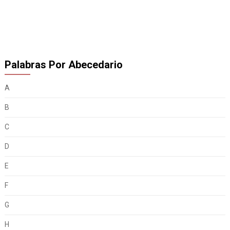
Palabras Por Abecedario
A
B
C
D
E
F
G
H