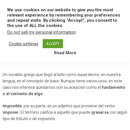
Skip
to
We use cookies on our website to give you the most
MENU
content
relevant experience by remembering your preferences
and repeat visits. By clicking “Accept”, you consent to
the use of ALL the cookies.
Do not sell my personal information
.
Home
B
Base Imponible
Cookie settings
ACCEPT
Read More
Base Imponible
Un vocablo griego que llegó al latín como
basis
derivó, en nuestra
lengua, en el concepto de base. Aunque tiene varios usos, en este
caso nos interesa quedarnos con su acepción como el
fundamento
o el cimiento de algo
.
Imponible
, por su parte, es un adjetivo que proviene del verbo
imponer
. El término califica a aquello que puede
gravarse
con algún
tipo de tributo o de impuesto.