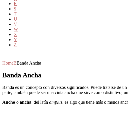
R
S
T
U
V
W
X
Y
Z
Home
B
Banda Ancha
Banda Ancha
Banda es un concepto con diversos significados. Puede tratarse de un 
parte, también puede ser una cinta ancha que sirve como distintivo, un
Ancho
o
ancha
, del latín
amplus
, es algo que tiene más o menos anc