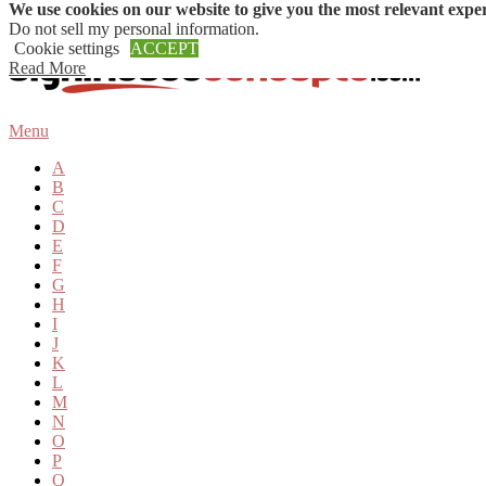
We use cookies on our website to give you the most relevant expe
Skip to content
Do not sell my personal information
.
Cookie settings
ACCEPT
Read More
Menu
A
B
C
D
E
F
G
H
I
J
K
L
M
N
O
P
Q