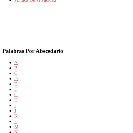
Politica De Privacidad
Palabras Por Abecedario
A
B
C
D
E
F
G
H
I
J
K
L
M
N