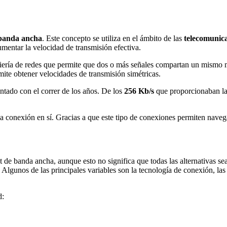
banda ancha
. Este concepto se utiliza en el ámbito de las
telecomunic
mentar la velocidad de transmisión efectiva.
ería de redes que permite que dos o más señales compartan un mismo m
ite obtener velocidades de transmisión simétricas.
tado con el correr de los años. De los
256 Kb/s
que proporcionaban l
 conexión en sí. Gracias a que este tipo de conexiones permiten navegar
de banda ancha, aunque esto no significa que todas las alternativas sean
io. Algunos de las principales variables son la tecnología de conexión, 
d: