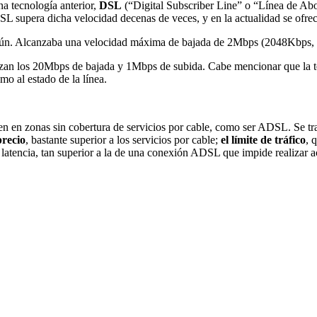
una tecnología anterior,
DSL
(“Digital Subscriber Line” o “Línea de Ab
L supera dicha velocidad decenas de veces, y en la actualidad se ofrec
 común. Alcanzaba una velocidad máxima de bajada de 2Mbps (2048Kbps
anzan los 20Mbps de bajada y 1Mbps de subida. Cabe mencionar que la t
omo al estado de la línea.
en en zonas sin cobertura de servicios por cable, como ser ADSL. Se tr
precio
, bastante superior a los servicios por cable;
el límite de tráfico
, 
atencia, tan superior a la de una conexión ADSL que impide realizar ac