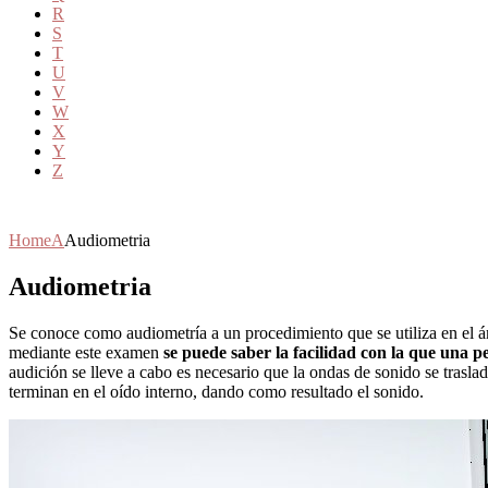
R
S
T
U
V
W
X
Y
Z
Home
A
Audiometria
Audiometria
Se conoce como audiometría a un procedimiento que se utiliza en el á
mediante este examen
se puede saber la facilidad con la que una 
audición se lleve a cabo es necesario que la ondas de sonido se trasl
terminan en el oído interno, dando como resultado el sonido.