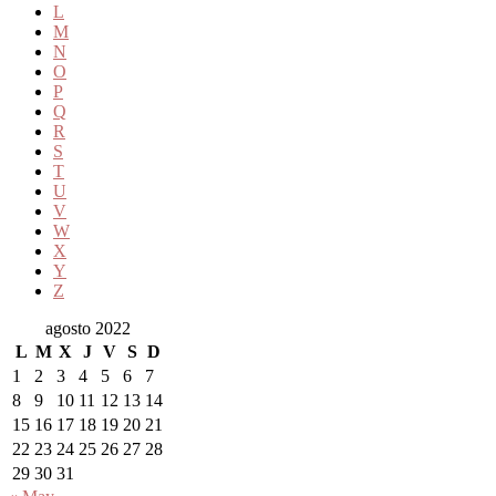
L
M
N
O
P
Q
R
S
T
U
V
W
X
Y
Z
agosto 2022
L
M
X
J
V
S
D
1
2
3
4
5
6
7
8
9
10
11
12
13
14
15
16
17
18
19
20
21
22
23
24
25
26
27
28
29
30
31