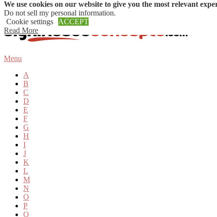
We use cookies on our website to give you the most relevant expe
Skip to content
Do not sell my personal information
.
Cookie settings
ACCEPT
Read More
Menu
A
B
C
D
E
F
G
H
I
J
K
L
M
N
O
P
Q