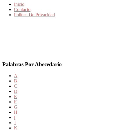
Inicio
Contacto
Politica De Privacidad
Palabras Por Abecedario
A
B
C
D
E
F
G
H
I
J
K