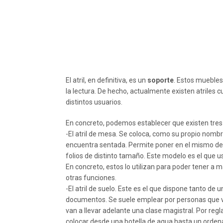
El atril, en definitiva, es un
soporte
. Estos muebles
la lectura. De hecho, actualmente existen atriles 
distintos usuarios.
En concreto, podemos establecer que existen tres 
-El atril de mesa. Se coloca, como su propio nombre
encuentra sentada. Permite poner en el mismo des
folios de distinto tamaño. Este modelo es el que 
En concreto, estos lo utilizan para poder tener a 
otras funciones.
-El atril de suelo. Este es el que dispone tanto de
documentos. Se suele emplear por personas que va
van a llevar adelante una clase magistral. Por reg
colocar desde una botella de agua hasta un orden