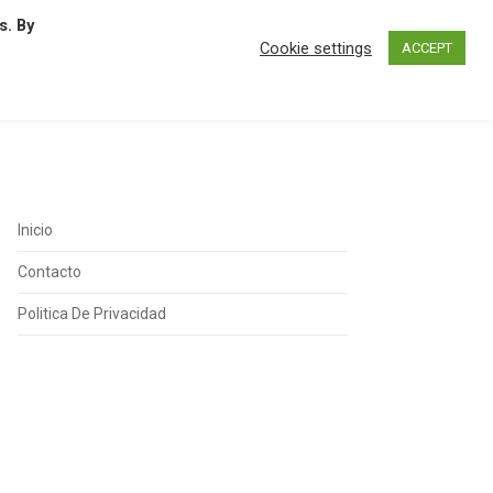
s. By
N
O
P
Q
R
S
T
U
Cookie settings
ACCEPT
Inicio
Contacto
Politica De Privacidad