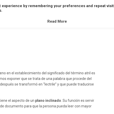
t experience by remembering your preferences and repeat visit
A
B
C
D
E
F
G
H
I
J
K
L
M
s.
V
W
X
Y
Z
Read More
no en el establecimiento del significado del término atril es
emos exponer que se trata de una palabra que procede del
e después se transformó en “lectrile” y que puede traducirse
iene el aspecto de un
plano inclinado
. Su función es servir
po de documento para que la persona pueda leer con mayor