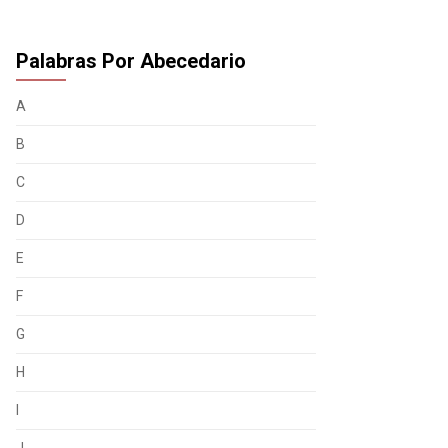
Palabras Por Abecedario
A
B
C
D
E
F
G
H
I