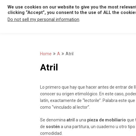
Skip
We use cookies on our website to give you the most relevan
to
clicking “Accept”, you consent to the use of ALL the cookie
content
Do not sell my personal information
.
Home
A
Atril
Atril
Lo primero que hay que hacer antes de entrar de lle
conocer su origen etimológico. En este caso, pod
latín, exactamente de “lectorile”. Palabra este qu
como “vinculado al lector”.
Se denomina
atril
a una
pieza de mobiliario
que t
de
sostén
a una partitura, un cuaderno u otro ti
comodidad.