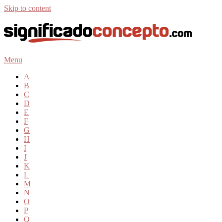
Skip to content
Menu
A
B
C
D
E
F
G
H
I
J
K
L
M
N
O
P
Q