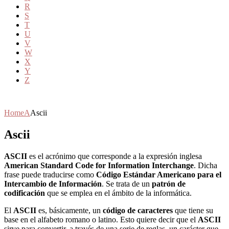
R
S
T
U
V
W
X
Y
Z
Home
A
Ascii
Ascii
ASCII
es el acrónimo que corresponde a la expresión inglesa
American Standard Code for Information Interchange
. Dicha
frase puede traducirse como
Código Estándar Americano para el
Intercambio de Información
. Se trata de un
patrón de
codificación
que se emplea en el ámbito de la informática.
El
ASCII
es, básicamente, un
código de caracteres
que tiene su
base en el alfabeto romano o latino. Esto quiere decir que el
ASCII
sirve para convertir, a través de una serie de reglas, un carácter que