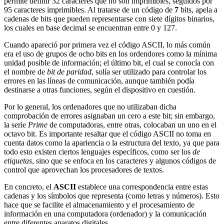
permite definir 32 caracteres que no son imprimibles, seguidos por
95 caracteres imprimibles. Al tratarse de un código de
7
bits, apela a
cadenas de bits que pueden representarse con siete dígitos binarios,
los cuales en base decimal se encuentran entre 0 y 127.
Cuando apareció por primera vez el código ASCII, lo más común
era el uso de grupos de ocho bits en los ordendores como la mínima
unidad posible de información; el último bit, el cual se conocía con
el nombre de
bit de paridad
, solía ser utilizado para controlar los
errores en las líneas de comunicación, aunque también podía
destinarse a otras funciones, según el dispositivo en cuestión.
Por lo general, los ordenadores que no utilizaban dicha
comprobación de errores asignaban un cero a este bit; sin embargo,
la serie
Prime
de computadoras, entre otras, colocaban un uno en el
octavo bit. Es importante resaltar que el código ASCII no toma en
cuenta datos como la apariencia o la estructura del texto, ya que para
todo esto existen ciertos lenguajes específicos, como ser los
de
etiquetas
, sino que se enfoca en los caracteres y algunos códigos de
control que aprovechan los procesadores de textos.
En concreto, el
ASCII
establece una correspondencia entre estas
cadenas y los símbolos que representa (como letras y números). Esto
hace que se facilite el almacenamiento y el procesamiento de
información en una computadora (ordenador) y la comunicación
entre diferentes aparatos digitales.