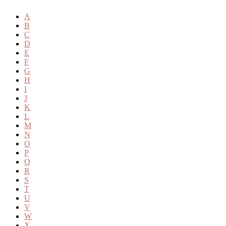
A
B
C
D
E
F
G
H
I
J
K
L
M
N
O
P
Q
R
S
T
U
V
W
X