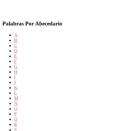
Palabras Por Abecedario
A
B
C
D
E
F
G
H
I
J
K
L
M
N
O
P
Q
R
S