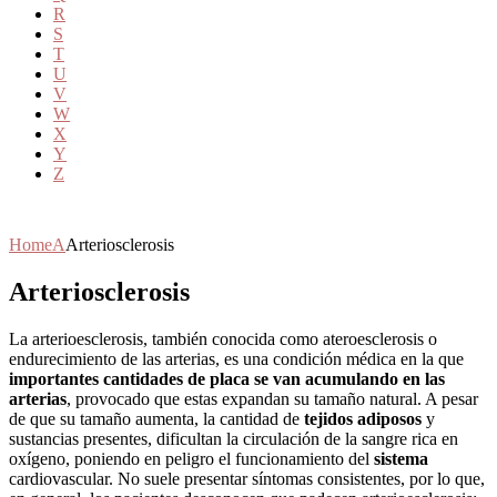
R
S
T
U
V
W
X
Y
Z
Home
A
Arteriosclerosis
Arteriosclerosis
La arterioesclerosis, también conocida como ateroesclerosis o
endurecimiento de las arterias, es una condición médica en la que
importantes cantidades de placa se van acumulando en las
arterias
, provocado que estas expandan su tamaño natural. A pesar
de que su tamaño aumenta, la cantidad de
tejidos adiposos
y
sustancias presentes, dificultan la circulación de la sangre rica en
oxígeno, poniendo en peligro el funcionamiento del
sistema
cardiovascular. No suele presentar síntomas consistentes, por lo que,