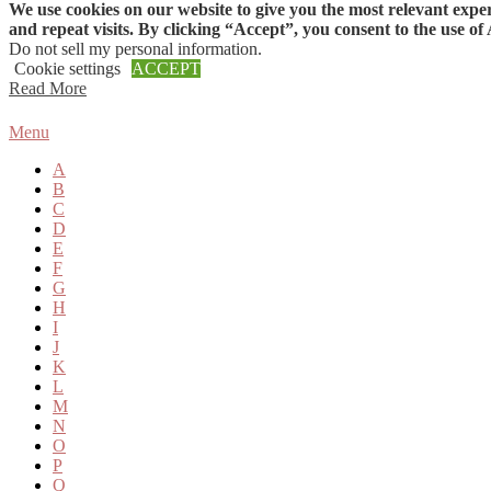
We use cookies on our website to give you the most relevant exp
Skip to content
and repeat visits. By clicking “Accept”, you consent to the use of
Do not sell my personal information
.
Cookie settings
ACCEPT
Read More
Menu
A
B
C
D
E
F
G
H
I
J
K
L
M
N
O
P
Q