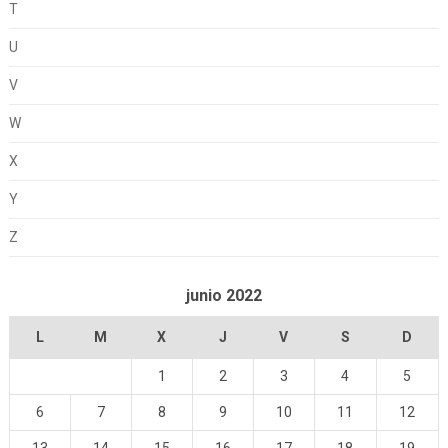
T
U
V
W
X
Y
Z
junio 2022
L
M
X
J
V
S
D
1
2
3
4
5
6
7
8
9
10
11
12