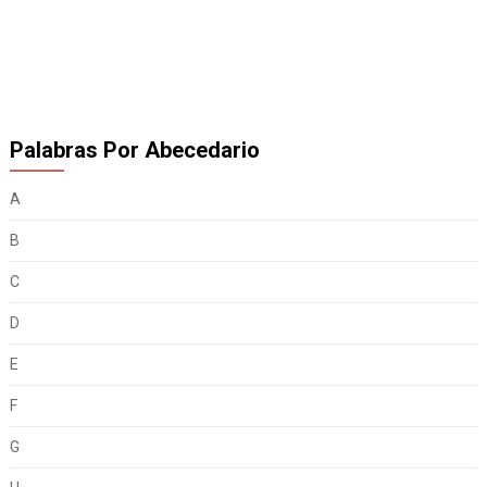
Palabras Por Abecedario
A
B
C
D
E
F
G