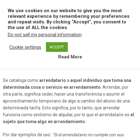
Skip
to
We use cookies on our website to give you the most
MENU
content
relevant experience by remembering your preferences
and repeat visits. By clicking “Accept”, you consent to
the use of ALL the cookies.
Do not sell my personal information
.
Home
A
Arrendatario
Cookie settings
ACCEPT
Read More
Arrendatario
Se cataloga como
arrendatario
a
aquel individuo que toma una
determinada cosa o servicio en arrendamiento
. Arrendar, por
otra parte, significa ceder, hacer una transferencia o asumir el
aprovechamiento temporario de algo a cambio del abono de una
determinada tarifa. Esto significa, por lo tanto, que arrendar
funciona como sinónimo de alquilar, por lo que el arrendatario es
el
sujeto que toma algo en arrendamiento
.
Por dar ejemplos de uso:
“Si el arrendatario no cumple con sus