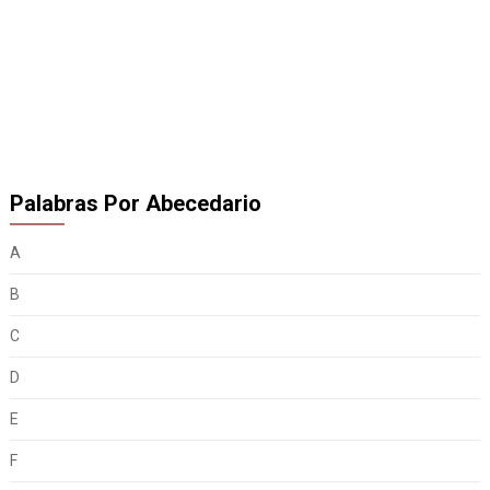
Palabras Por Abecedario
A
B
C
D
E
F