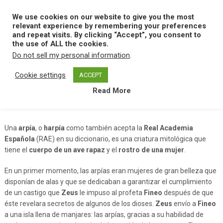
Skip
to
We use cookies on our website to give you the most
MENU
content
relevant experience by remembering your preferences
and repeat visits. By clicking “Accept”, you consent to
the use of ALL the cookies.
Do not sell my personal information
.
Home
A
Arpia
Cookie settings
ACCEPT
Read More
Arpia
Una
arpía
, o
harpía
como también acepta la
Real Academia
Española
(RAE) en su diccionario, es una criatura mitológica que
tiene el
cuerpo de un ave rapaz
y el
rostro de una mujer
.
En un primer momento, las arpías eran mujeres de gran belleza que
disponían de alas y que se dedicaban a garantizar el cumplimiento
de un castigo que
Zeus
le impuso al profeta
Fineo
después de que
éste revelara secretos de algunos de los dioses.
Zeus
envío a
Fineo
a una isla llena de manjares: las arpías, gracias a su habilidad de