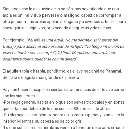
Siguiendo con la evolución de la noción, hoy se entiende que una
arpía es un
individuo perverso o maligno
, capaz de corromper a
otra persona. Las arpías apelan al engaño y a diversos artificios para
conseguir sus objetivos, provocando desgracias y desdichas.
Por ejemplo:
“¡Mi jefa es una arpía! No me permitió salir antes del
trabajo para asistir al acto escolar de mi hijo”
,
“No tengo intención de
volver a hablar con esa arpía”
,
“Al final, Magalí era una arpía que
solamente quería quedarse con mi dinero”
.
El
águila arpía
o
harpía
, por último, es el ave nacional de
Panamá
.
Se trata del águila más grande del planeta.
Hay que hacer hincapié en ciertas características de este ave como
son las siguientes:
-Por regla general, habita en lo que son selvas tropicales y en zonas
que están por debajo de lo que son los 900 metros de altura.
-Su plumaje es combinado: negro en la zona superior y blanco en la
inferior. Mientras, su cabeza es de color gris.
-Lo que son las arpías hembras vienen a tener un peso aproximado