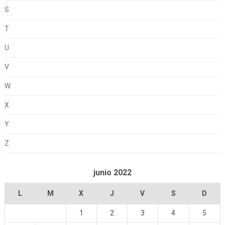
S
T
U
V
W
X
Y
Z
junio 2022
L
M
X
J
V
S
D
1
2
3
4
5