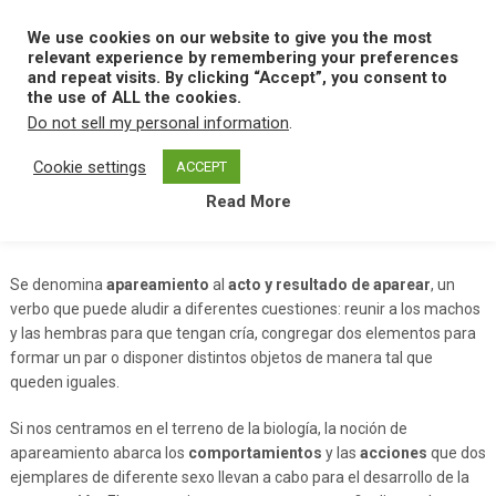
Skip
to
We use cookies on our website to give you the most
MENU
content
relevant experience by remembering your preferences
and repeat visits. By clicking “Accept”, you consent to
the use of ALL the cookies.
Do not sell my personal information
.
Home
A
Apareamiento
Cookie settings
ACCEPT
Read More
Apareamiento
Se denomina
apareamiento
al
acto y resultado de aparear
, un
verbo que puede aludir a diferentes cuestiones: reunir a los machos
y las hembras para que tengan cría, congregar dos elementos para
formar un par o disponer distintos objetos de manera tal que
queden iguales.
Si nos centramos en el terreno de la biología, la noción de
apareamiento abarca los
comportamientos
y las
acciones
que dos
ejemplares de diferente sexo llevan a cabo para el desarrollo de la