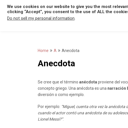
Skip
We use cookies on our website to give you the most relevan
to
clicking “Accept”, you consent to the use of ALL the cookie
content
Do not sell my personal information
.
Home
A
Anecdota
Anecdota
Se cree que el término
anécdota
proviene del voc
concepto griego. Una anécdota es una
narración 
diversión o como ejemplo.
Por ejemplo:
“Miguel, cuenta otra vez la anécdota 
cuando el actor contó una anécdota de su adolesc
Lionel Messi?”
.