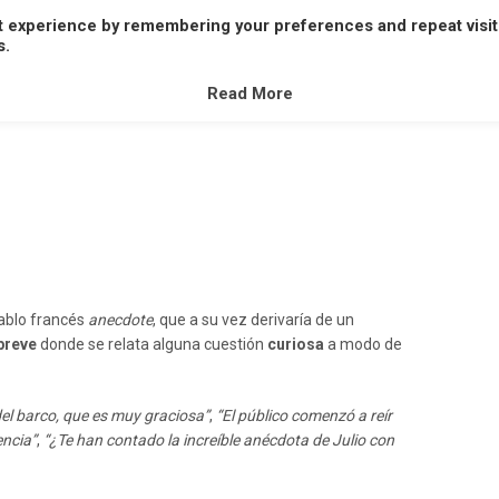
t experience by remembering your preferences and repeat visit
A
B
C
D
E
F
G
H
I
J
K
L
M
s.
V
W
X
Y
Z
Read More
ablo francés
anecdote
, que a su vez derivaría de un
breve
donde se relata alguna cuestión
curiosa
a modo de
del barco, que es muy graciosa”
,
“El público comenzó a reír
encia”
,
“¿Te han contado la increíble anécdota de Julio con