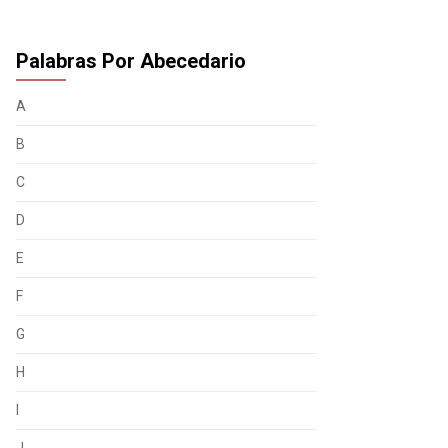
Palabras Por Abecedario
A
B
C
D
E
F
G
H
I