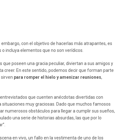
in embargo, con el objetivo de hacerlas más atrapantes, es
s o incluya elementos que no son verídicos.
 que poseen una gracia peculiar, diviertan a sus amigos y
a creer. En este sentido, podemos decir que forman parte
 sirven
para romper el hielo y amenizar reuniones
,
s entrevistados que cuenten anécdotas divertidas con
r a situaciones muy graciosas. Dado que muchos famosos
ibar numerosos obstáculos para llegar a cumplir sus sueños,
lado una serie de historias absurdas, las que por lo
r”.
ena en vivo, un fallo en la vestimenta de uno de los