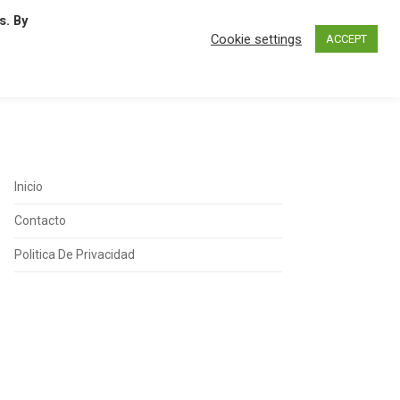
s. By
N
O
P
Q
R
S
T
U
Cookie settings
ACCEPT
Inicio
Contacto
Politica De Privacidad