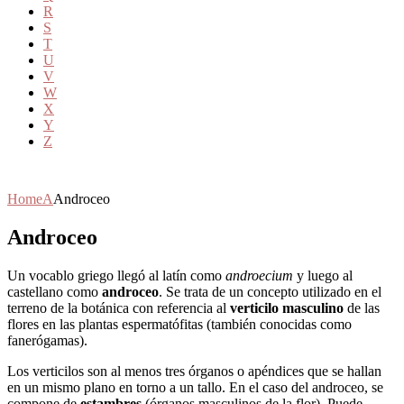
R
S
T
U
V
W
X
Y
Z
Home
A
Androceo
Androceo
Un vocablo griego llegó al latín como
androecium
y luego al
castellano como
androceo
. Se trata de un concepto utilizado en el
terreno de la botánica con referencia al
verticilo masculino
de las
flores en las plantas espermatófitas (también conocidas como
fanerógamas).
Los verticilos son al menos tres órganos o apéndices que se hallan
en un mismo plano en torno a un tallo. En el caso del androceo, se
compone de
estambres
(órganos masculinos de la flor). Puede