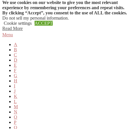
We use cookies on our website to give you the most relevant
Skip to content
experience by remembering your preferences and repeat visits.
By clicking “Accept”, you consent to the use of ALL the cookies.
Do not sell my personal information
.
Cookie settings
ACCEPT
Read More
Menu
A
B
C
D
E
F
G
H
I
J
K
L
M
N
O
P
Q