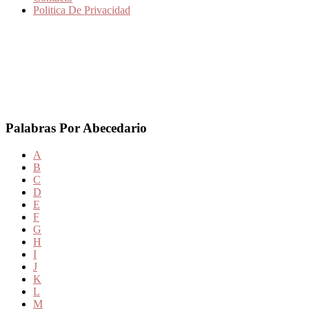
Politica De Privacidad
Palabras Por Abecedario
A
B
C
D
E
F
G
H
I
J
K
L
M