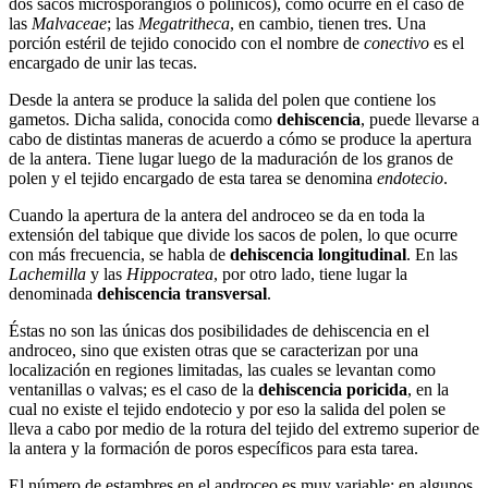
dos sacos microsporangios o polínicos), como ocurre en el caso de
las
Malvaceae
; las
Megatritheca
, en cambio, tienen tres. Una
porción estéril de tejido conocido con el nombre de
conectivo
es el
encargado de unir las tecas.
Desde la antera se produce la salida del polen que contiene los
gametos. Dicha salida, conocida como
dehiscencia
, puede llevarse a
cabo de distintas maneras de acuerdo a cómo se produce la apertura
de la antera. Tiene lugar luego de la maduración de los granos de
polen y el tejido encargado de esta tarea se denomina
endotecio
.
Cuando la apertura de la antera del androceo se da en toda la
extensión del tabique que divide los sacos de polen, lo que ocurre
con más frecuencia, se habla de
dehiscencia longitudinal
. En las
Lachemilla
y las
Hippocratea
, por otro lado, tiene lugar la
denominada
dehiscencia transversal
.
Éstas no son las únicas dos posibilidades de dehiscencia en el
androceo, sino que existen otras que se caracterizan por una
localización en regiones limitadas, las cuales se levantan como
ventanillas o valvas; es el caso de la
dehiscencia poricida
, en la
cual no existe el tejido endotecio y por eso la salida del polen se
lleva a cabo por medio de la rotura del tejido del extremo superior de
la antera y la formación de poros específicos para esta tarea.
El número de estambres en el androceo es muy variable: en algunos