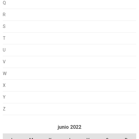
Q
R
S
T
U
V
W
X
Y
Z
junio 2022