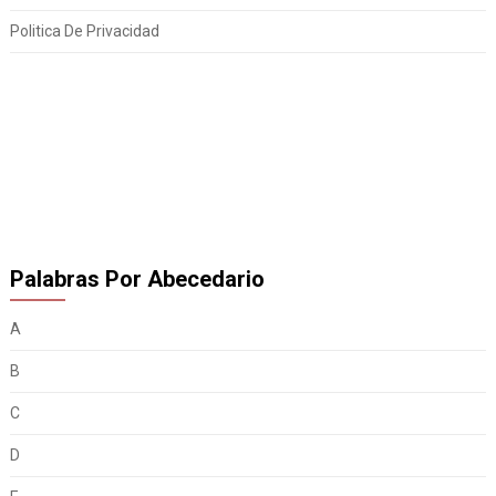
Politica De Privacidad
Palabras Por Abecedario
A
B
C
D