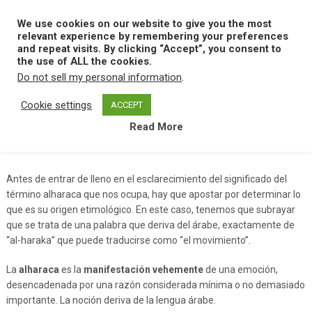
Skip
to
We use cookies on our website to give you the most
MENU
content
relevant experience by remembering your preferences
and repeat visits. By clicking “Accept”, you consent to
the use of ALL the cookies.
Do not sell my personal information
.
Home
A
Alharaca
Cookie settings
ACCEPT
Read More
Alharaca
Antes de entrar de lleno en el esclarecimiento del significado del
término alharaca que nos ocupa, hay que apostar por determinar lo
que es su origen etimológico. En este caso, tenemos que subrayar
que se trata de una palabra que deriva del árabe, exactamente de
“al-haraka” que puede traducirse como “el movimiento”.
La
alharaca
es la
manifestación vehemente
de una emoción,
desencadenada por una razón considerada mínima o no demasiado
importante. La noción deriva de la lengua árabe.