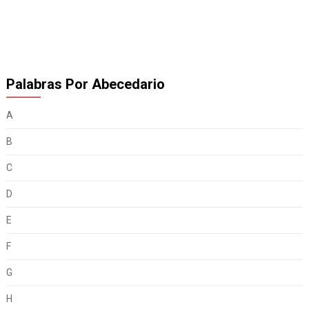
Palabras Por Abecedario
A
B
C
D
E
F
G
H