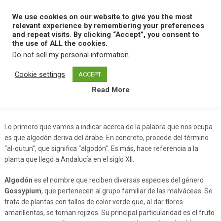
Skip
to
We use cookies on our website to give you the most
MENU
content
relevant experience by remembering your preferences
and repeat visits. By clicking “Accept”, you consent to
the use of ALL the cookies.
Do not sell my personal information
.
Home
A
Algodon
Cookie settings
ACCEPT
Read More
Algodon
Lo primero que vamos a indicar acerca de la palabra que nos ocupa
es que algodón deriva del árabe. En concreto, procede del término
“al-qutun”, que significa “algodón”. Es más, hace referencia a la
planta que llegó a Andalucía en el siglo XII.
Algodón
es el nombre que reciben diversas especies del género
Gossypium
, que pertenecen al grupo familiar de las malváceas. Se
trata de plantas con tallos de color verde que, al dar flores
amarillentas, se tornan rojizos. Su principal particularidad es el fruto