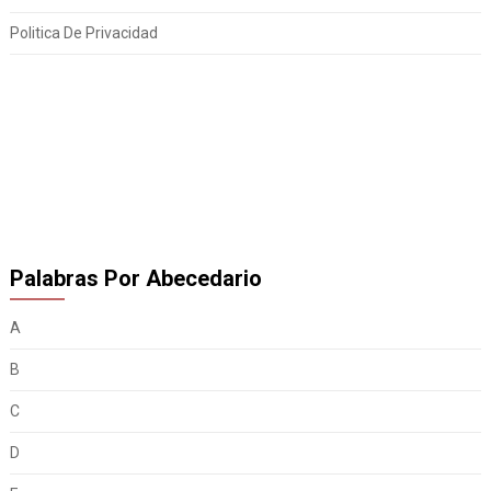
Politica De Privacidad
Palabras Por Abecedario
A
B
C
D