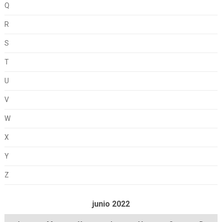
Q
R
S
T
U
V
W
X
Y
Z
junio 2022