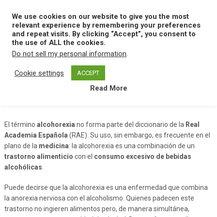
Skip
to
We use cookies on our website to give you the most
MENU
content
relevant experience by remembering your preferences
and repeat visits. By clicking “Accept”, you consent to
the use of ALL the cookies.
Do not sell my personal information
.
Home
A
Alcohorexia
Cookie settings
ACCEPT
Read More
Alcohorexia
El término
alcohorexia
no forma parte del diccionario de la
Real
Academia Española
(RAE). Su uso, sin embargo, es frecuente en el
plano de la
medicina
: la alcohorexia es una combinación de un
trastorno alimenticio
con el
consumo excesivo de bebidas
alcohólicas
.
Puede decirse que la alcohorexia es una enfermedad que combina
la anorexia nerviosa con el alcoholismo. Quienes padecen este
trastorno no ingieren alimentos pero, de manera simultánea,