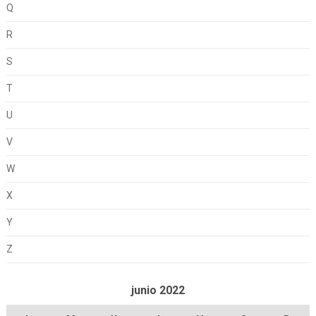
Q
R
S
T
U
V
W
X
Y
Z
junio 2022