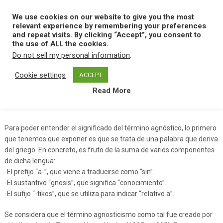
Skip
to
We use cookies on our website to give you the most
MENU
content
relevant experience by remembering your preferences
and repeat visits. By clicking “Accept”, you consent to
the use of ALL the cookies.
Do not sell my personal information
.
Home
A
Agnostico
Cookie settings
ACCEPT
Read More
Agnostico
Para poder entender el significado del término agnóstico, lo primero
que tenemos que exponer es que se trata de una palabra que deriva
del griego. En concreto, es fruto de la suma de varios componentes
de dicha lengua:
-El prefijo “a-”, que viene a traducirse como “sin”.
-El sustantivo “gnosis”, que significa “conocimiento”.
-El sufijo “-tikos”, que se utiliza para indicar “relativo a”.
Se considera que el término agnosticismo como tal fue creado por