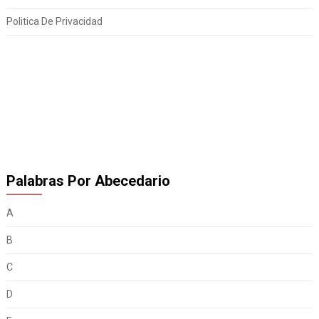
Politica De Privacidad
Palabras Por Abecedario
A
B
C
D