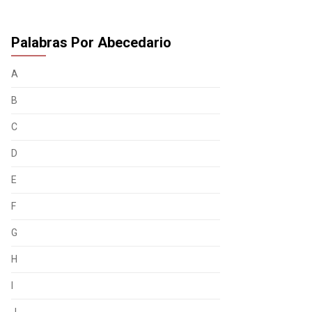
Palabras Por Abecedario
A
B
C
D
E
F
G
H
I