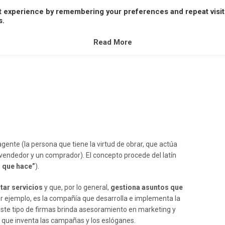
t experience by remembering your preferences and repeat visit
A
B
C
D
E
F
G
H
I
J
K
L
M
s.
V
W
X
Y
Z
Read More
agente (la persona que tiene la virtud de obrar, que actúa
 vendedor y un comprador). El concepto procede del latín
l que hace”
).
tar servicios
y que, por lo general,
gestiona asuntos que
or ejemplo, es la compañía que desarrolla e implementa la
. Este tipo de firmas brinda asesoramiento en marketing y
 que inventa las campañas y los eslóganes.