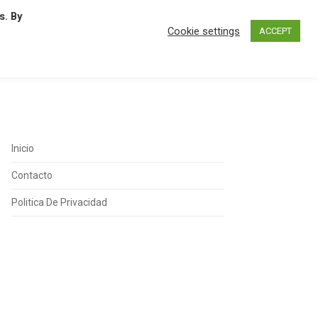
s. By
N
O
P
Q
R
S
T
U
Cookie settings
ACCEPT
Inicio
Contacto
Politica De Privacidad