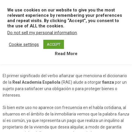
Skip
to
We use cookies on our website to give you the most
MENU
content
relevant experience by remembering your preferences
and repeat visits. By clicking “Accept”, you consent to
the use of ALL the cookies.
Do not sell my personal information
.
Home
A
Afianzar
Cookie settings
ACCEPT
Read More
Afianzar
El primer significado del verbo afianzar que menciona el diccionario
de la
Real Academia Española
(RAE) alude a otorgar
fianza
por un
sujeto para satisfacer una obligación o para proteger bienes o
intereses.
Si bien este uso no aparece con frecuencia en el habla cotidiana, al
situarnos en el ámbito de la inmobiliaria vemos que la palabra
fianza
sí es común, ya que representa un pago que realiza un inquilino al
propietario de la vivienda que desea alquilar, a modo de garantía