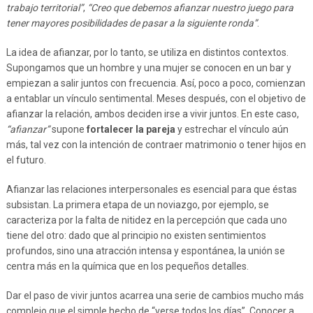
trabajo territorial”
,
“Creo que debemos afianzar nuestro juego para
tener mayores posibilidades de pasar a la siguiente ronda”
.
La idea de afianzar, por lo tanto, se utiliza en distintos contextos.
Supongamos que un hombre y una mujer se conocen en un bar y
empiezan a salir juntos con frecuencia. Así, poco a poco, comienzan
a entablar un vínculo sentimental. Meses después, con el objetivo de
afianzar la relación, ambos deciden irse a vivir juntos. En este caso,
“afianzar”
supone
fortalecer la pareja
y estrechar el vínculo aún
más, tal vez con la intención de contraer matrimonio o tener hijos en
el futuro.
Afianzar las relaciones interpersonales es esencial para que éstas
subsistan. La primera etapa de un noviazgo, por ejemplo, se
caracteriza por la falta de nitidez en la percepción que cada uno
tiene del otro: dado que al principio no existen sentimientos
profundos, sino una atracción intensa y espontánea, la unión se
centra más en la química que en los pequeños detalles.
Dar el paso de vivir juntos acarrea una serie de cambios mucho más
complejo que el simple hecho de “verse todos los días”. Conocer a