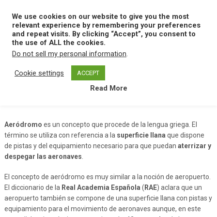
Skip
to
We use cookies on our website to give you the most
MENU
content
relevant experience by remembering your preferences
and repeat visits. By clicking “Accept”, you consent to
the use of ALL the cookies.
Do not sell my personal information
.
Home
A
Aerodromo
Cookie settings
ACCEPT
Read More
Aerodromo
Aeródromo
es un concepto que procede de la lengua griega. El
término se utiliza con referencia a la
superficie llana
que dispone
de pistas y del equipamiento necesario para que puedan
aterrizar y
despegar las aeronaves
.
El concepto de aeródromo es muy similar a la noción de aeropuerto.
El diccionario de la
Real Academia Española
(
RAE
) aclara que un
aeropuerto también se compone de una superficie llana con pistas y
equipamiento para el movimiento de aeronaves aunque, en este