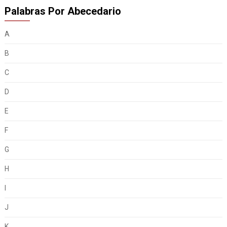
Palabras Por Abecedario
A
B
C
D
E
F
G
H
I
J
K