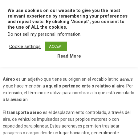
Skip
to
We use cookies on our website to give you the most
MENU
content
relevant experience by remembering your preferences
and repeat visits. By clicking “Accept”, you consent to
the use of ALL the cookies.
Do not sell my personal information
.
Home
A
Aereo
Cookie settings
ACCEPT
Read More
Aereo
Aéreo
es un adjetivo que tiene su origen en el vocablo latino
aereus
y que hace mención a
aquello perteneciente o relativo al aire
. Por
extensión, el término se utiliza para nombrar a lo que está vinculado
a la
aviación
.
El
transporte aéreo
es el desplazamiento controlado, a través del
aire, de vehículos impulsados por sus propios motores o con
capacidad para planear. Estas aeronaves permiten trasladar
pasajeros o cargas desde un lugar hacia otro, generalmente