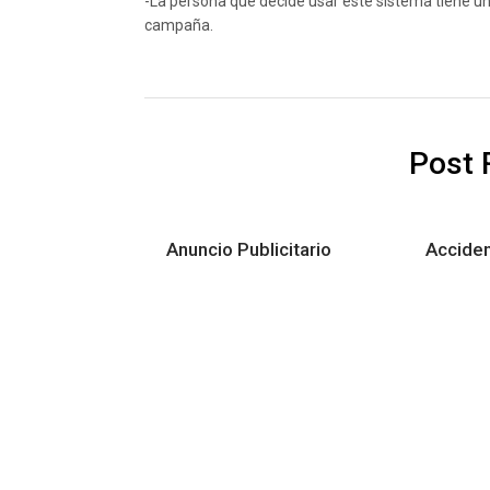
-La persona que decide usar este sistema tiene un
campaña.
Post 
Anuncio Publicitario
Acciden