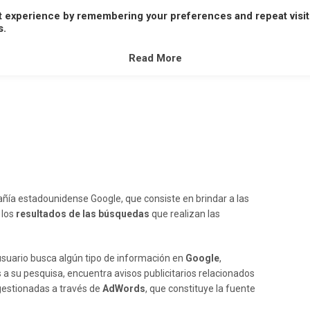
t experience by remembering your preferences and repeat visit
A
B
C
D
E
F
G
H
I
J
K
L
M
s.
V
W
X
Y
Z
Read More
ñía estadounidense Google, que consiste en brindar a las
 los
resultados de las búsquedas
que realizan las
usuario busca algún tipo de información en
Google
,
 a su pesquisa, encuentra avisos publicitarios relacionados
gestionadas a través de
AdWords
, que constituye la fuente