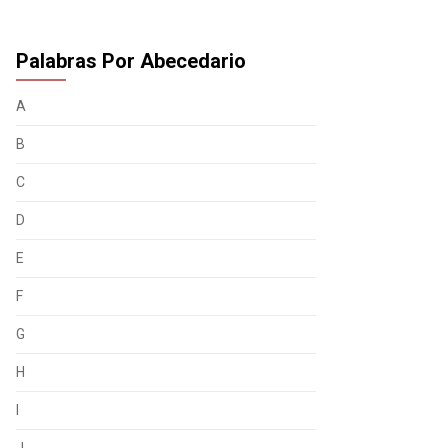
Palabras Por Abecedario
A
B
C
D
E
F
G
H
I