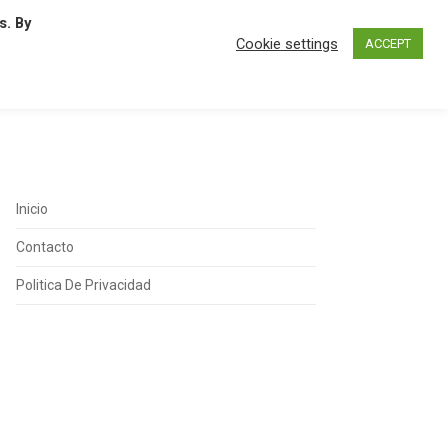
s. By
N
O
P
Q
R
S
T
U
Cookie settings
ACCEPT
Inicio
Contacto
Politica De Privacidad