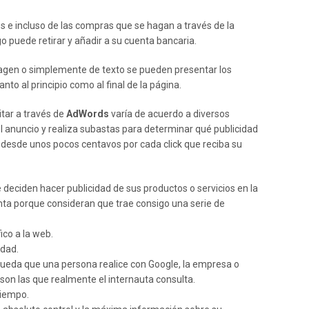
nes e incluso de las compras que se hagan a través de la
 puede retirar y añadir a su cuenta bancaria.
imagen o simplemente de texto se pueden presentar los
o al principio como al final de la página.
itar a través de
AdWords
varía de acuerdo a diversos
del anuncio y realiza subastas para determinar qué publicidad
 desde unos pocos centavos por cada click que reciba su
ciden hacer publicidad de sus productos o servicios en la
a porque consideran que trae consigo una serie de
co a la web.
idad.
queda que una persona realice con Google, la empresa o
son las que realmente el internauta consulta.
tiempo.