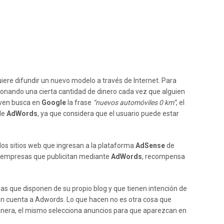
re difundir un nuevo modelo a través de Internet. Para
bonando una cierta cantidad de dinero cada vez que alguien
joven busca en
Google
la frase
“nuevos automóviles 0 km”
, el
 de
AdWords
, ya que considera que el usuario puede estar
os sitios web que ingresan a la plataforma
AdSense
de
as empresas que publicitan mediante
AdWords
, recompensa
s que disponen de su propio blog y que tienen intención de
en cuenta a Adwords. Lo que hacen no es otra cosa que
manera, el mismo selecciona anuncios para que aparezcan en