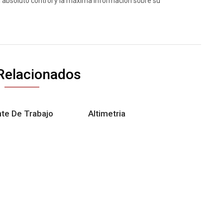
 absoluto control y la máxima información sobre su
Relacionados
te De Trabajo
Altimetria