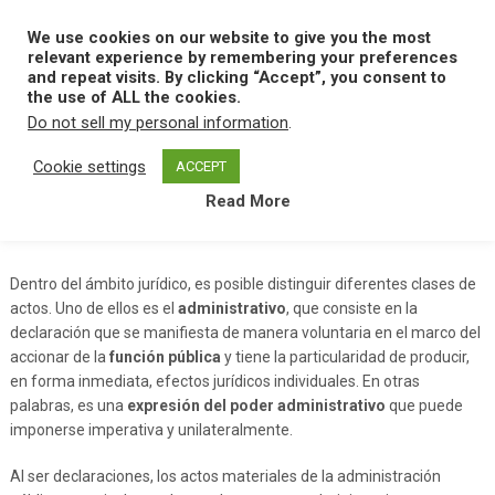
Skip
to
We use cookies on our website to give you the most
MENU
content
relevant experience by remembering your preferences
and repeat visits. By clicking “Accept”, you consent to
the use of ALL the cookies.
Do not sell my personal information
.
Home
A
Acto Administrativo
Cookie settings
ACCEPT
Read More
Acto Administrativo
Dentro del ámbito jurídico, es posible distinguir diferentes clases de
actos. Uno de ellos es el
administrativo
, que consiste en la
declaración que se manifiesta de manera voluntaria en el marco del
accionar de la
función pública
y tiene la particularidad de producir,
en forma inmediata, efectos jurídicos individuales. En otras
palabras, es una
expresión del poder administrativo
que puede
imponerse imperativa y unilateralmente.
Al ser declaraciones, los actos materiales de la administración