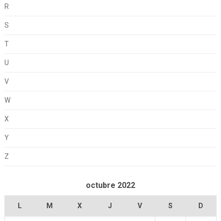
R
S
T
U
V
W
X
Y
Z
octubre 2022
L
M
X
J
V
S
D