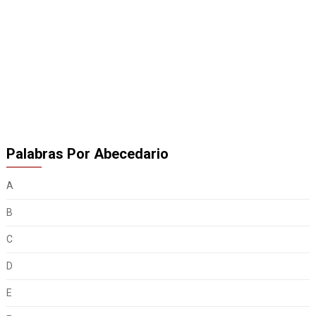
Palabras Por Abecedario
A
B
C
D
E