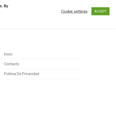
s. By
N
O
P
Q
R
S
T
U
Cookie settings
ACCEPT
Inicio
Contacto
Politica De Privacidad