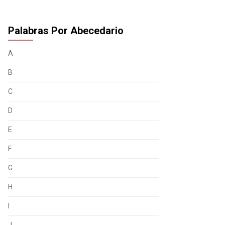
Palabras Por Abecedario
A
B
C
D
E
F
G
H
I