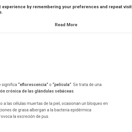
t experience by remembering your preferences and repeat visit
A
B
C
D
E
F
G
H
I
J
K
L
M
s.
V
W
X
Y
Z
Read More
 significa
“eflorescencia”
o
“película”
. Se trata de una
ión crónica de las glándulas sebáceas
.
o a las células muertas de la piel, ocasionan un bloqueo en
reciones de grasa albergan a la bacteria epidérmica
provoca la excreción de pus.