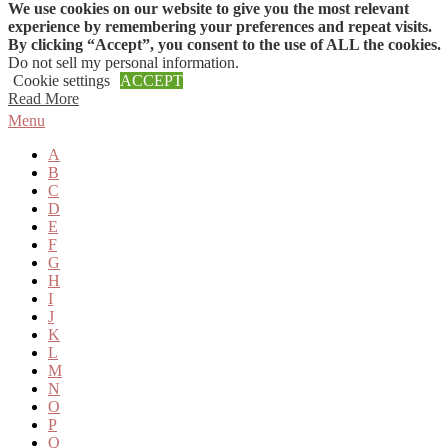
We use cookies on our website to give you the most relevant
Skip to content
experience by remembering your preferences and repeat visits.
By clicking “Accept”, you consent to the use of ALL the cookies.
Do not sell my personal information
.
Cookie settings
ACCEPT
Read More
Menu
A
B
C
D
E
F
G
H
I
J
K
L
M
N
O
P
Q