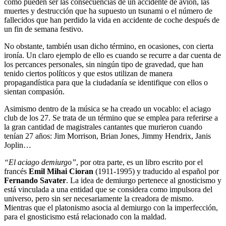
como pueden ser las consecuencias de un accidente de avión, las
muertes y destrucción que ha supuesto un tsunami o el número de
fallecidos que han perdido la vida en accidente de coche después de
un fin de semana festivo.
No obstante, también usan dicho término, en ocasiones, con cierta
ironía. Un claro ejemplo de ello es cuando se recurre a dar cuenta de
los percances personales, sin ningún tipo de gravedad, que han
tenido ciertos políticos y que estos utilizan de manera
propagandística para que la ciudadanía se identifique con ellos o
sientan compasión.
Asimismo dentro de la música se ha creado un vocablo: el aciago
club de los 27. Se trata de un término que se emplea para referirse a
la gran cantidad de magistrales cantantes que murieron cuando
tenían 27 años: Jim Morrison, Brian Jones, Jimmy Hendrix, Janis
Joplin…
“El aciago demiurgo”
, por otra parte, es un libro escrito por el
francés
Emil Mihai Cioran
(1911-1995) y traducido al español por
Fernando Savater
. La idea de demiurgo pertenece al gnosticismo y
está vinculada a una entidad que se considera como impulsora del
universo, pero sin ser necesariamente la creadora de mismo.
Mientras que el platonismo asocia al demiurgo con la imperfección,
para el gnosticismo está relacionado con la maldad.