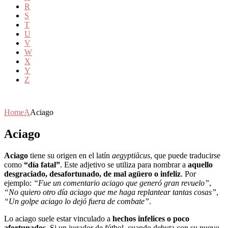
R
S
T
U
V
W
X
Y
Z
Home
A
Aciago
Aciago
Aciago
tiene su origen en el latín
aegyptiācus
, que puede traducirse
como
“día fatal”
. Este adjetivo se utiliza para nombrar a
aquello
desgraciado, desafortunado, de mal agüero o infeliz
. Por
ejemplo:
“Fue un comentario aciago que generó gran revuelo”
,
“No quiero otro día aciago que me haga replantear tantas cosas”
,
“Un golpe aciago lo dejó fuera de combate”
.
Lo aciago suele estar vinculado a
hechos infelices o poco
afortunados
. Si un jugador de fútbol, cuando debuta con su nuevo