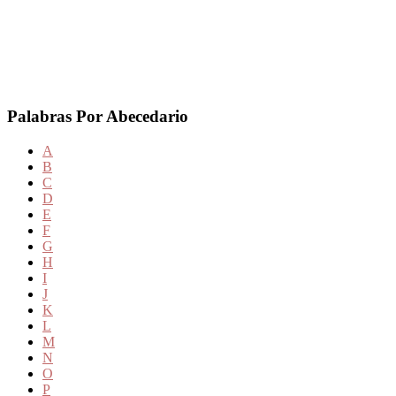
Palabras Por Abecedario
A
B
C
D
E
F
G
H
I
J
K
L
M
N
O
P