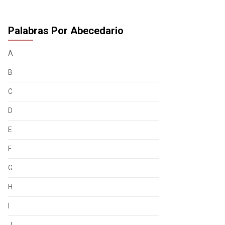
Palabras Por Abecedario
A
B
C
D
E
F
G
H
I