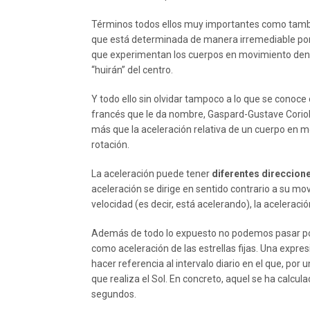
Términos todos ellos muy importantes como tambié
que está determinada de manera irremediable por la
que experimentan los cuerpos en movimiento dentr
“huirán” del centro.
Y todo ello sin olvidar tampoco a lo que se conoce c
francés que le da nombre, Gaspard-Gustave Corioli
más que la aceleración relativa de un cuerpo en m
rotación.
La aceleración puede tener
diferentes direccion
aceleración se dirige en sentido contrario a su 
velocidad (es decir, está acelerando), la acelerac
Además de todo lo expuesto no podemos pasar por
como aceleración de las estrellas fijas. Una expres
hacer referencia al intervalo diario en el que, por
que realiza el Sol. En concreto, aquel se ha calcu
segundos.