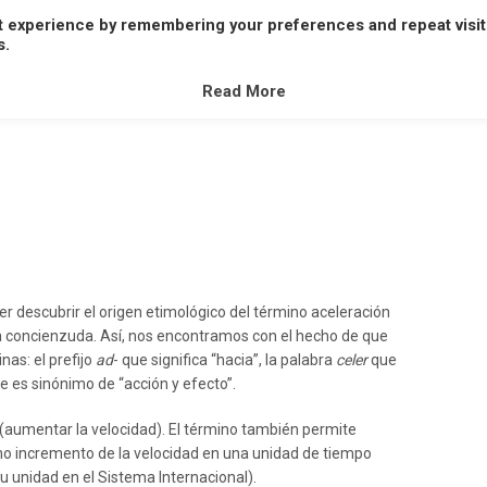
t experience by remembering your preferences and repeat visit
A
B
C
D
E
F
G
H
I
J
K
L
M
s.
V
W
X
Y
Z
Read More
r descubrir el origen etimológico del término aceleración
 concienzuda. Así, nos encontramos con el hecho de que
nas: el prefijo
ad
- que significa “hacia”, la palabra
celer
que
e es sinónimo de “acción y efecto”.
(aumentar la velocidad). El término también permite
o incremento de la velocidad en una unidad de tiempo
 unidad en el Sistema Internacional).