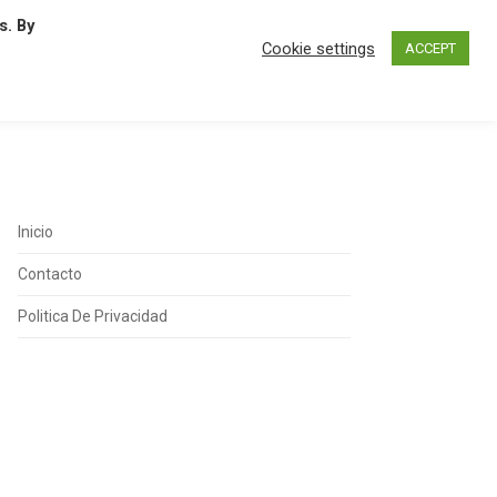
s. By
N
O
P
Q
R
S
T
U
Cookie settings
ACCEPT
Inicio
Contacto
Politica De Privacidad