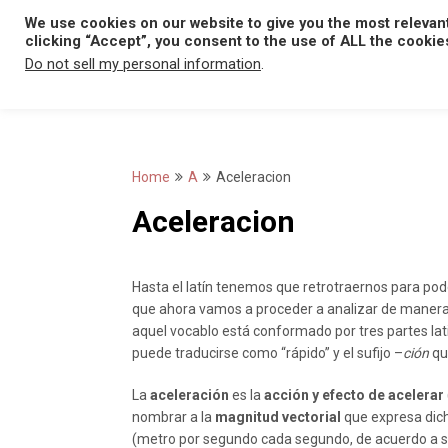
Skip
We use cookies on our website to give you the most relevan
to
clicking “Accept”, you consent to the use of ALL the cookie
content
Do not sell my personal information
.
Home
A
Aceleracion
Aceleracion
Hasta el latín tenemos que retrotraernos para pode
que ahora vamos a proceder a analizar de manera
aquel vocablo está conformado por tres partes lati
puede traducirse como “rápido” y el sufijo –
ción
qu
La
aceleración
es la
acción y efecto de acelerar
nombrar a la
magnitud vectorial
que expresa dich
(metro por segundo cada segundo, de acuerdo a su