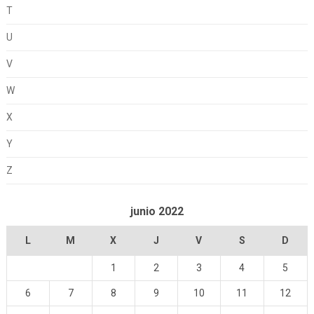
T
U
V
W
X
Y
Z
junio 2022
L
M
X
J
V
S
D
1
2
3
4
5
6
7
8
9
10
11
12