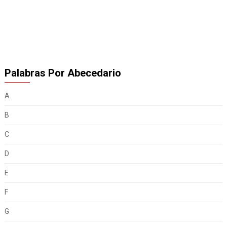
Palabras Por Abecedario
A
B
C
D
E
F
G