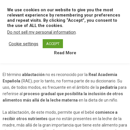
Skip
to
We use cookies on our website to give you the most
MENU
content
relevant experience by remembering your preferences
and repeat visits. By clicking “Accept”, you consent to
the use of ALL the cookies.
Do not sell my personal information
.
Home
A
Ablactacion
Cookie settings
ACCEPT
Read More
Ablactacion
El término
ablactación
no es reconocido por la
Real Academia
Española
(RAE); por lo tanto, no forma parte de su diccionario. Su
uso, de todos modos, es frecuente en el ámbito de la
pediatría
para
referirse al
proceso gradual que posibilita la inclusión de otros
alimentos más allá de la leche materna
en la dieta de un niño.
La ablactación, de este modo, permite que el bebé
comience a
recibir otros nutrientes
que no están presentes en la leche de la
madre, más allá de la gran importancia que tiene este alimento para